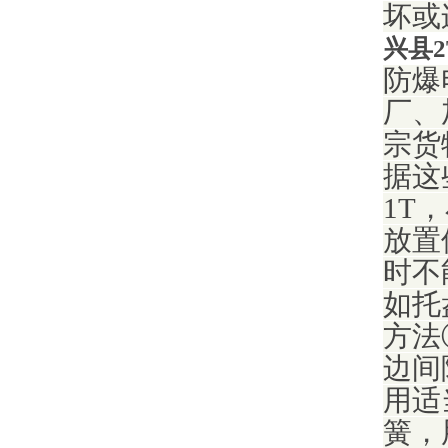
坏或
兴县
防爆
厂、
宗货
据这
1T
放置
时不
如托
方法
边间
用适
簧，