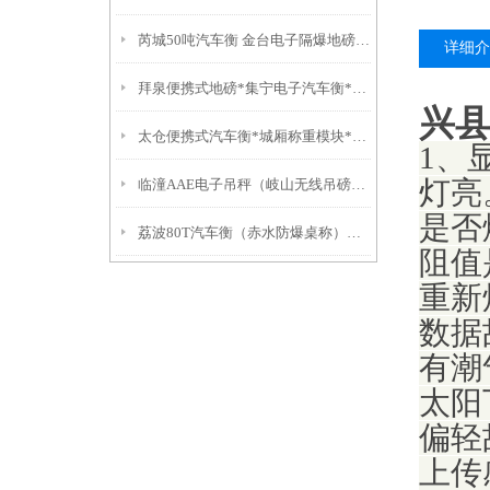
芮城50吨汽车衡 金台电子隔爆地磅）陵川60吨地磅
详细介
拜泉便携式地磅*集宁电子汽车衡*齐齐哈尔称重模块*哈尔滨便携式地磅
兴县
太仓便携式汽车衡*城厢称重模块*浏河地磅*浮桥汽车衡*当湖地磅
1、
临潼AAE电子吊秤（岐山无线吊磅）沁县50吨吊秤）
灯亮
是否
荔波80T汽车衡（赤水防爆桌称）西秀滚筒秤（沿河隔爆桌称
阻值
重新
数据
有潮
太阳
偏轻
上传