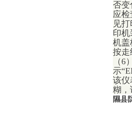
否变
应检
见打
印机
机盖
按走
（6
示“
该仪
糊，
隰县