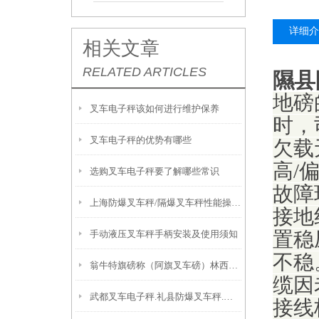
详细介
相关文章
RELATED ARTICLES
隰县
地磅
叉车电子秤该如何进行维护保养
时，
叉车电子秤的优势有哪些
欠载
高/
选购叉车电子秤要了解哪些常识
故障
上海防爆叉车秤/隔爆叉车秤性能操作说明
接地
手动液压叉车秤手柄安装及使用须知
置稳
不稳
翁牛特旗磅称（阿旗叉车磅）林西叉车电子秤原理
缆因
武都叉车电子秤.礼县防爆叉车秤.成县防爆秤原理
接线