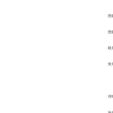
您
您
联
常
详
补