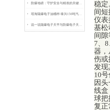
稳定
防爆地磅：守护安全与精准的关键设备
间短
瑶海隔爆电子油桶秤/泰兴150吨汽车衡/淮安80吨吊秤/苏州吊秤
仪表
说一说隔爆电子天平与防爆电子天平的区别
基松
间隙
7、
器，
伤或
发现
10
因头
线盒
球把
复正