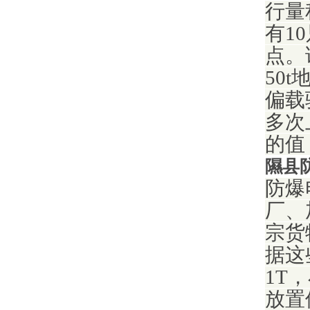
行量
有1
点。
50
偏载
多次
的值
隰县
防爆
厂、
宗货
据这
1T
放置