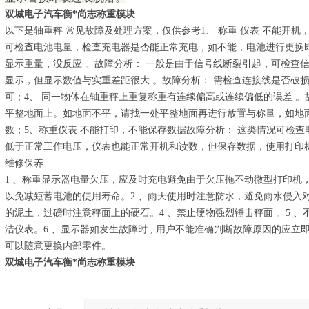
双城电子汽车衡*尚志称重模块
以下是轴重秤 常见故障及处理方案，仅供参考1、 称重 仪表 不能开机
可检查电池电量，检查充电器是否能正常充电，如不能，电池进行更换即可
显示重量，没反应 。故障分析： 一般是由于信号线断裂引起，可检查信
显示，但显示数值与实重差距很大 。故障分析： 需检查连接线是否破
可；4、 同一物体在轴重秤上重复称重有连续偏高或连续偏低的误差 。
平整地面上。如地面不平，请找一处平整地面再进行放置与称量，如地
数；5、称重仪表 不能打印，不能保存数据故障分析： 这类情况可检
低于正常工作电压，仪表也能正常开机和读数，但保存数据，使用打印
维修保养
1 、称重显示器电量欠压，应及时充电避免由于欠压拖不动微型打印机
以免减短蓄电池的使用寿命。2 、雨天使用时注意防水，避免雨水侵入对
的泥土，过磅时注意秤面上的硬石。4 、禁止硬物强烈锤击秤面 。5 
洁仪表。6 、显示器如发生故障时 , 用户不能准确判断故障原因的应
可以随意更换内部零件。
双城电子汽车衡*尚志称重模块