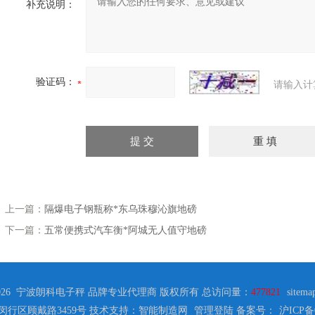
补充说明：
验证码：
请输入计
上一篇：
隔爆电子钢瓶称*东乌珠穆沁旗地磅
下一篇：
五常便携式汽车衡*阿城无人值守地磅
2026 宁波朗科电子秤 品牌专业代理商 版权所有 总访问量：
477821
sitema
闵行区顾戴路3459号 技术支持：智能制造网
管理登陆
备案号：
沪ICP备0