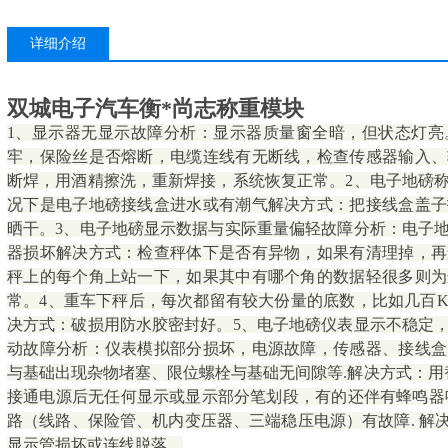
详细介绍
双城电子汽车衡*尚志称重模块
1、显示器无显示故障分析：显示器质量窗全暗，但状态灯亮
牢，保险丝是否熔断，电缆连线有无断线，检查传感器输入、
断焊，用酒精擦洗，重新焊接，系统恢复正常。2、电子地磅
况下是电子地磅接线盒进水或有潮气解决方式：把接线盒盖子
晒干。3、电子地磅显示数据与实际重量偏轻故障分析：电子
器损坏解决方式：检查秤体下是否有异物，如果有清理掉，再
秤上的每个角上站一下，如果其中有哪个角的数据轻很多则为
常。4、重车下秤后，每次都留有较大份量的底数，比如几百
决方式：破损用防水胶密封好。5、电子地磅仪表显示不稳定，
动故障分析：仪表模拟部分损坏，电源故障，传感器、接线盒
与基础出现杂物堵塞、限位螺栓与基础无间隙等.解决方式：用
接通电源后无任何显示或显示部分笔划段，有的还伴有蜂鸣器鸣
路（线路、保险管、机内变压器、三端稳压电源）有故障. 解决
显示管损坏或连线脱落。