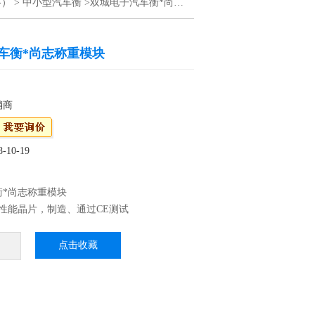
格）
>
中小型汽车衡
>双城电子汽车衡*尚志称重模块
车衡*尚志称重模块
销商
10-19
衡*尚志称重模块
性能晶片，制造、通过CE测试
P68：优良的防水、防潮、防尘性能，适用于水
、蔬菜等加工行业 3、外壳不锈刚材料制作，
点击收藏
高档
震效果，适合工厂生产线使用