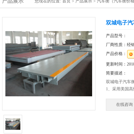
产品展示
您现在的位置:
首页
>
产品展示
>
汽车衡（汽车衡价
双城电子汽
产品型号：
厂商性质：经
产品价格：
更新时间：2018-
简要描述：
双城电子汽车
1、采用美国高
2、防水等级I
产品、肉食品
在线咨询
美观、卫生、
4、较好的防