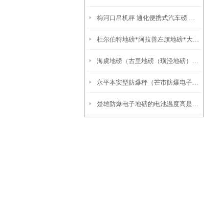
梅河口吊机秤 通化便携式汽车磅 牡丹电子防爆吊称
杜尔伯特地磅*阿拉善左旗地磅*大庆无人值守地磅*前进电子地磅
海虞地磅（古里地磅（璜泾地磅）嘉北地磅
永平本安型防爆秤（芒市防爆电子磅）临沧30吨地磅）水富吊秤
楚雄防爆电子地磅的电池温度高是否会爆炸？