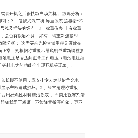
，或者开机之后很快就自动关机 。故障分析：
；2、 便携式汽车衡 称重仪表 连接后*不
号线及插头的焊点；3、称重仪表 上有称重
损，是否有接触不良，如有，请重新连接即
故障分析： 这需要首先检查轴重秤是否放在
面正常，则根据称重显示器说明书重新调整参
查电池电压是否达到正常工作电压（电池电压如
机等耗电大的功能会出现死机等现象）。
，如长期不使用，应安排专人定期给予充电，
显示主板造成损坏。3 、经常清理称重板上
、不要用易燃性材料清洁仪表 。严禁用强溶剂清
立即通知我司工程师，不能随意拆开机箱，更不