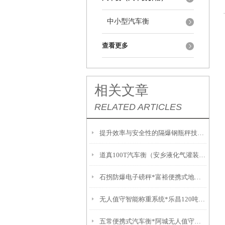
中小型汽车衡
查看更多
相关文章
RELATED ARTICLES
提升效率与安全性的隔爆钢瓶秤技术解析
道真100T汽车衡（安乡液化气灌装秤）通道150T吊秤）汝城吊称
石拐防爆电子磅秤*富裕便携式地磅*固阳不锈钢油桶秤*乌达无人值守地磅
无人值守智能称重系统*乐昌120吨汽车衡*南雄防爆叉车秤*陵水无线吊磅
五常便携式汽车衡*阿城无人值守地磅*方正称重模块*宾县便携式汽车衡