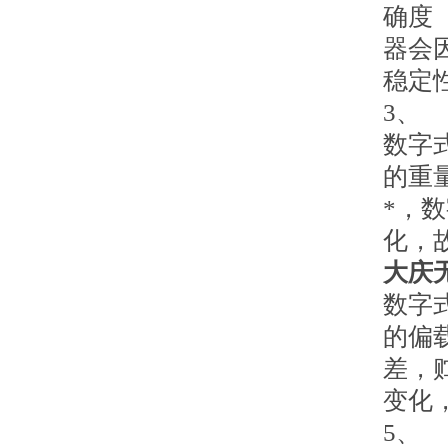
确度
器会
稳定
3、
数字
的重
*，
化，
大庆
数字
的偏
差，
变化
5、