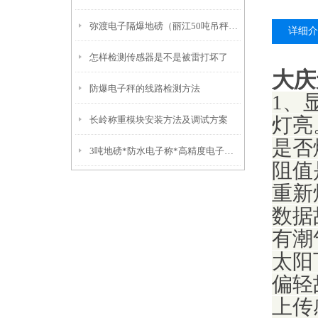
弥渡电子隔爆地磅（丽江50吨吊秤）福贡10吨汽车衡）红塔挂钩称
详细介
怎样检测传感器是不是被雷打坏了
大庆
防爆电子秤的线路检测方法
1、
长岭称重模块安装方法及调试方案
灯亮
是否
3吨地磅*防水电子称*高精度电子称*不锈钢叉车秤
阻值
重新
数据
有潮
太阳
偏轻
上传