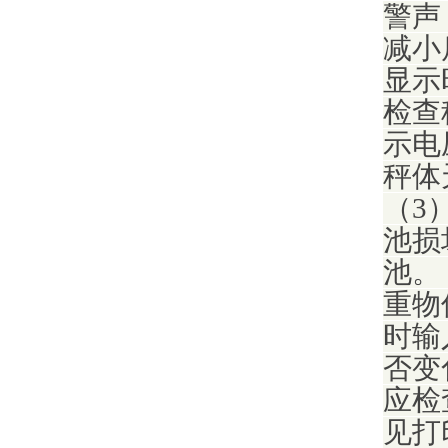
警声
减小
显示
检查
示电
秤体
（3
池损
池。
重物
时输
否变
应检
见打