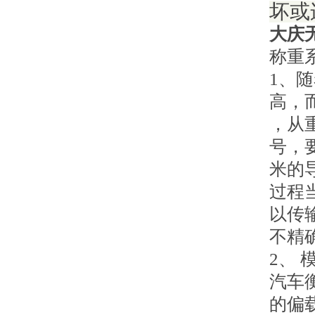
坏或
大庆
称重
1、
高，
，从
号，
米的
过程
以传
不精
2、 
汽车
的偏