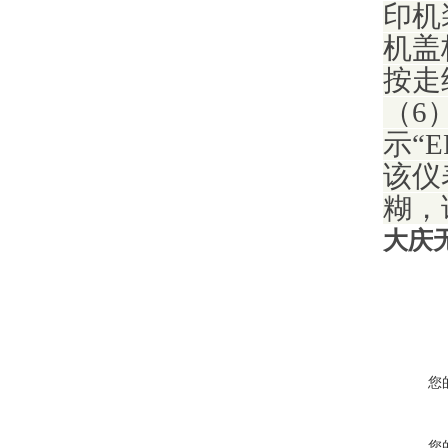
印机
机盖
按走
（6
示“
该仪
糊，
大庆
您
您