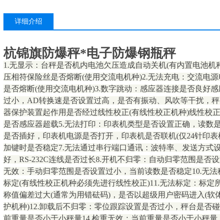
详细介绍
杭锦旗防爆秤*电子防爆钢瓶秤
1.无显示：台秤是否机内电池欠压造成自动关机(有内置电池机
压相符保险丝是否熔断(使用交流电机种)2.无法充电：交流电
是否熔断(使用交流电机种)3.数字跳动：感应器连接是否良好
过小，AD转换速是否设置过高，是否有振动、风吹等干扰，秤
器保护装置起作用是否经过线性校正(有线性校正机种)线性校正
是否感应器超载5.无法打印：印表机类型是否设置正确，读数
是否插好，印表机电源是否打开，印表机是否联机(仅24针印表
加键时是否稳定7.无法通过串行端口通讯：波特率、发送方式设置
好，RS-232C连线是否过长8.开机不归零：自动归零范围是否
无效：手动归零范围是否设置过小，当前读数是否稳定10.无
标定(有线性校正机种必须先进行线性校正)11.无法标定：标
称值偏差过大(通常为用错砝码)，是否以超级用户密码进入(软
护机种)12.卸载后不归零：零位跟踪设置是否过小，秤台是否碰
前重量是否小于小秤量14.检重无效：当前重量是否小于小秤量