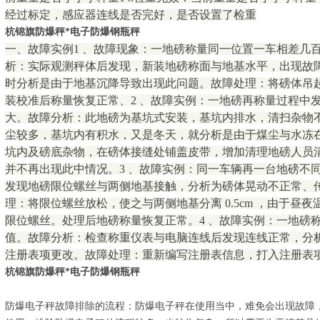
经过标定，感应器连线是否完好，是否设置了检重
杭锦旗防爆秤*电子防爆钢瓶秤
一、故障实例1 、故障现象：一地磅称量同一位置一车相差几
析：实际观测秤体后发现，新装地磅称面与地基水平，出现故
时分析是由于地基沉降导致出现此问题。故障处理：将磅体吊
装校准后称量恢复正常、2 、故障实例：一地磅再称量过程中
大。故障分析：此地磅为基坑式安装，基坑内排水，清扫杂物
尘较多，基坑内有积水，又是冬天，就分析是由于煤尘与水冻
坑内及磅底杂物，在磅体接缝处铺盖皮带，增加清理地磅人员
并不再出现此中情况。3 、故障实例：同一车辆再一台地磅不
发现地磅限位螺丝与两侧地基接触，分析为磅体晃动不正常、
理：将限位螺丝放松，使之与两侧地基分离 0.5cm ，由于昼
限位螺丝。处理后地磅称量恢复正常。4 、故障实例：一地磅
值。故障分析：检查称重仪表与电脑连线后发现连线正常，分
注册表项更改。故障处理：重新编写注册表信息，打入注册表
杭锦旗防爆秤*电子防爆钢瓶秤
防爆电子秤故障排除的流程：防爆电子秤在使用当中，难免会出现故障