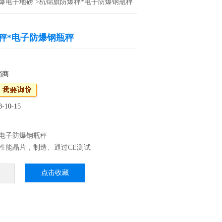
爆电子地磅
>杭锦旗防爆秤*电子防爆钢瓶秤
秤*电子防爆钢瓶秤
销商
10-15
*电子防爆钢瓶秤
性能晶片，制造、通过CE测试
P68：优良的防水、防潮、防尘性能，适用于水
、蔬菜等加工行业 3、外壳不锈刚材料制作，
点击收藏
高档
震效果，适合工厂生产线使用