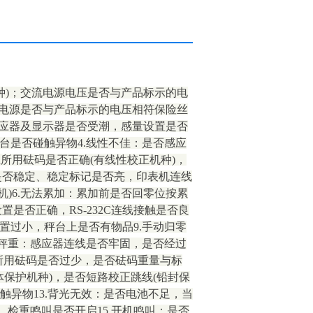
种)；交流电源电压是否与产品标示的电
源电源是否与产品标示的电压相符保险丝
感应器及显示器是否受潮，感量设置是否
台是否碰触异物4.线性不佳：是否感应
所用砝码是否正确(有线性校正机种)，
是否稳定、稳定标记是否亮，印表机连线
机)6.无法累加：累加前是否回零位按累
是否正确，RS-232C连线接触是否良
设置过小，秤台上是否有物品9.手动归零
法秤重：感应器连线是否牢固，是否经过
定所用砝码是否过少，是否砝码重量与标
体保护机种)，是否短路校正跳线(铅封保
触异物13.背光无效：是否电池不足，当
，检重鸣叫是否开启15.开机鸣叫：是否