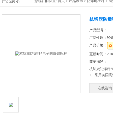
产品展示
您现在的位置:
首页
>
产品展示
>
防爆电子秤
>
防
杭锦旗防爆
产品型号：
厂商性质：经
产品价格：
更新时间：2018-
简要描述：
杭锦旗防爆秤
1、采用美国高
2、防水等级I
产品、肉食品
在线咨询
美观、卫生、
4、较好的防