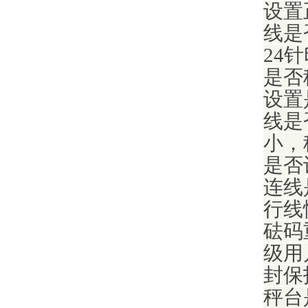
设置
线是
24
是否
设置
线是
小，
是否
连线
行线
砝码
级用
封保
秤台