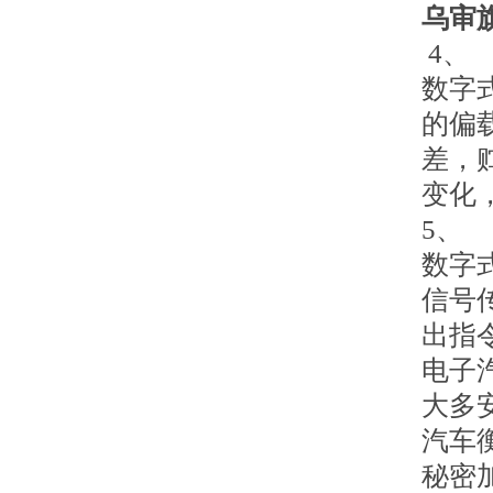
乌审
4、
数字
的偏
差，
变化
5、
数字
信号
出指
电子
大多
汽车
秘密