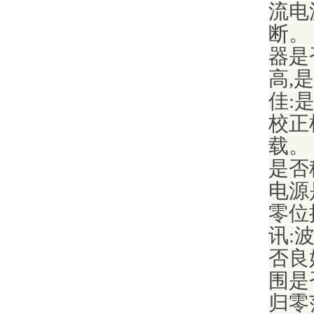
流电
断。
器是
高,
佳:
校正
载。
是否
电源
零位
讯:
否良
围是
归零