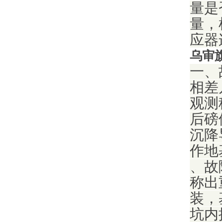
量是
量，
应器
乌审
一、
相差
观测
后磅
沉降
作地
、故
称出
装，
坑内