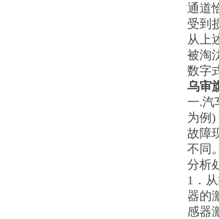
通道
受到
从上
被淘
数字
乌审
一.
为例)
故障
不同
分析
1．
器的
感器