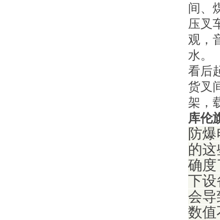
间、
压叉
观，
水。
看后
货叉
架，
库伦
防爆
的这
确度
下设
会导
数值