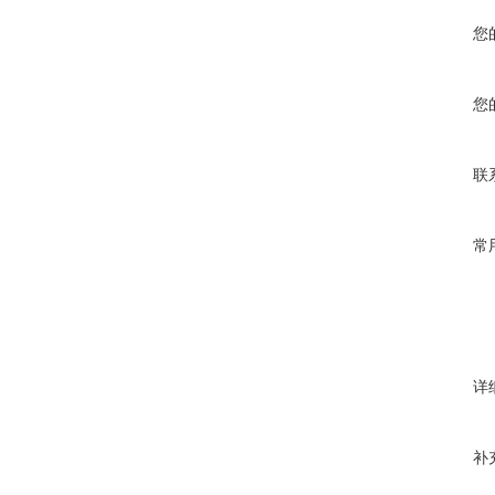
您
您
联
常
详
补