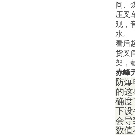
间、
压叉
观，
水。
看后
货叉
架，
赤峰
防爆
的这
确度
下设
会导
数值