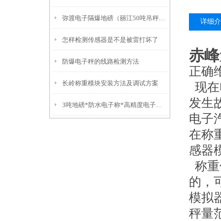
弥渡电子隔爆地磅（丽江50吨吊秤）福贡10吨汽车衡）红塔挂钩称
详细介
怎样检测传感器是不是被雷打坏了
赤峰
防爆电子秤的线路检测方法
正确
长岭称重模块安装方法及调试方案
现在
发生
3吨地磅*防水电子称*高精度电子称*不锈钢叉车秤
电子
在称
感器
称重
的，
模拟
秤量