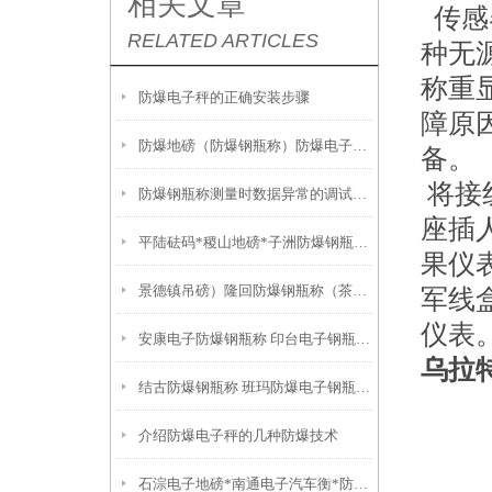
相关文章
传感
RELATED ARTICLES
种无
称重
防爆电子秤的正确安装步骤
障原
防爆地磅（防爆钢瓶称）防爆电子桌秤无法去皮的解决方法
备。
将接
防爆钢瓶称测量时数据异常的调试方法
座插
平陆砝码*稷山地磅*子洲防爆钢瓶称*榆林防爆电子天平
果仪
景德镇吊磅）隆回防爆钢瓶称（茶陵3T地磅）吉州防爆磅称
军线
仪表
安康电子防爆钢瓶称 印台电子钢瓶秤 石嘴山C8控制仪表钢瓶秤
乌拉
结古防爆钢瓶称 班玛防爆电子钢瓶秤 洛隆C602控制仪表钢瓶秤
介绍防爆电子秤的几种防爆技术
石淙电子地磅*南通电子汽车衡*防爆电子油桶秤*东山电子汽车衡