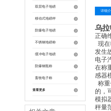
双层电子地磅
详细介
移动式地磅秤
乌拉
防爆电子地磅
正确
不锈钢地磅称
现在
发生
缓冲电子地磅
电子
防爆钢瓶称
在称
感器
畜牧电子称
称重
查看更多
的，
模拟
秤量