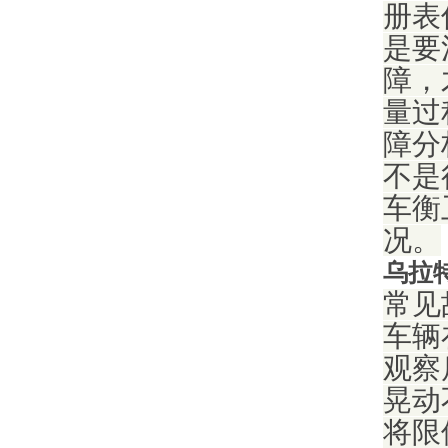
册表
是要
障，
量过
障分
不是
车衡
况。
乌拉
常见
车辆
观察
晃动
将限