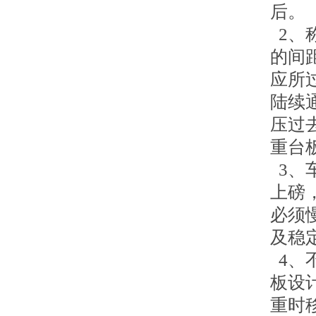
后。
2、
的间
应所
陆续
压过
重台
3、
上磅
必须
及稳
4、
板设
重时