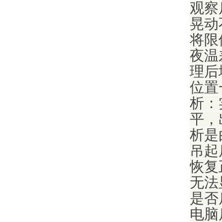
观察
晃动
将限
夜温
理后
位置
析：
平，
析是
吊起
恢复
无法
是否
电脑