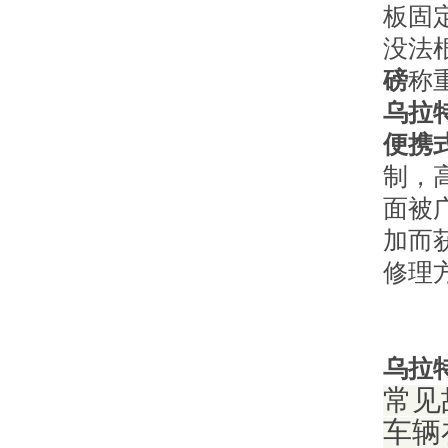
板固
没法
磅
称
乌拉
便携
制，
面被
加而
修理
乌拉
常见
车辆