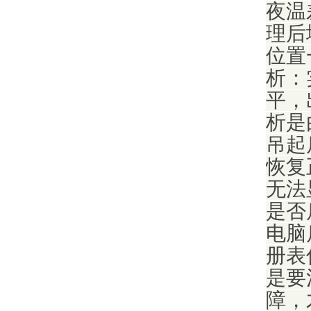
夜温
理后
位置
析：
平，
析是
吊起
恢复
无法
是否
电脑
册表
是要
障，