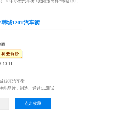
格）
>
中小型汽车衡
>咸阳滚筒秤*韩城120T汽车衡
韩城120T汽车衡
销商
10-11
城120T汽车衡
性能晶片，制造、通过CE测试
P68：优良的防水、防潮、防尘性能，适用于水
、蔬菜等加工行业 3、外壳不锈刚材料制作，
点击收藏
高档
震效果，适合工厂生产线使用