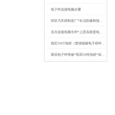
电子秤连接电脑步骤
郊区汽车磅制造厂*长治防爆称报价*襄垣电子秤维修*屯留汽车磅修理
东兴连接电脑吊秤*上思高精度电子称*万秀防水称*城区电子称
德宏100T地磅（楚雄隔爆电子磅秤）盐津防爆衡器）大理便携式轨道秤
襄垣电子秤维修*阳高50吨地磅*壶关汽车衡制造厂*沁源吊钩称维修