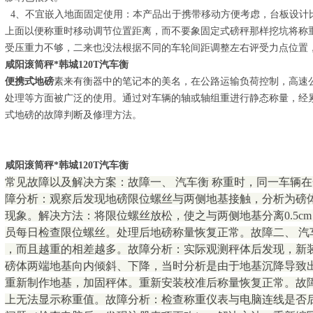
4、不宜嵌入地面固定使用：本产品出于携带移动方便考虑，台板设计
上面以便称重时移动调节位置距离，而不要象固定式磅秤那样挖坑将称
受压重力不够，二来也没法根据不同的车轮间距调整左右评受力点位置
咸阳滚筒秤*韩城120T汽车衡
便携式地磅
素来有衡器中的笔记本的美名，在公路运输负荷控制，高速
处理等方面被广泛的使用。通过对车辆的轴或轴组重进行静态称量，经
式地磅的故障判断及修理方法。
咸阳滚筒秤*韩城120T汽车衡
常见故障以及解决方案：故障一、 汽车衡 称重时，同一车辆
障分析：观察后发现地磅限位螺丝与两侧地基接触，分析为磅
现象。解决方法：将限位螺丝放松，使之与两侧地基分离0.5c
员每日检查限位螺丝。处理后地磅称量恢复正常。故障二、 汽车衡
，而且越重的相差越多。故障分析：实际观测秤体后发现，新
磅体两端地基向内倾斜、下降，当时分析是由于地基沉降导致
重新制作地基，加固秤体。重新安装校准后称量恢复正常。故障
上无法显示称重值。故障分析：检查称重仪表与电脑连线是否