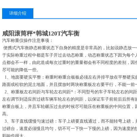
详细介绍
咸阳滚筒秤*韩城120T汽车衡
汽车称重仪操作注意事项：
便携式汽车衡静态称重状态下自身的精度是非常高的，比如说静态放一
于实际称重过程中都是车子开过去动态称重，动态称重状态下因为每个
点都会不一样，由此造成每次过重时的重量都会有不同程度的差别，因
尽可能的降低一些。
1、地面要硬实平整：称重时称重台板板必须左右并排平放在平整硬实
路面或松软的泥土地面，并且摆放时两块称重板左右要平行，不能一前
2、称重板左右间距与车轮左右间距*：不同型号的车子车轮左右的间
左右调节到适应所过磅车辆车轮左右的间距，以保证车子前前后后所有
称重台板上，并且车轮碾压过去的时候尽可能压在称重板的中间位置，
高。
3、车子直线缓慢匀速过磅：车子上磅要直线通过，而不能转弯上磅，
过磅台，速度必须慢且均匀，切不可一下快一下慢的上磅，因为速度的
影响也很大。