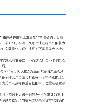
个物体到称重板上重量是非常准确的，但由
人开车习惯，车速，及每次通过称重板的着力
些在实际操作过程中注意如下事项就会把误差
的水泥或柏油路面，不得放入凹凸不平的乱石
一后。
距各不相同，因此每次称重前都要将称重台板
的轮子陆续通过磅台时都每一个轮子都能压到
因为受力点越靠称重台板的中心位置准确度越
并且上磅时要以低于时速5公里的车速匀速通
快慢以及稳定均匀效马文聪果对称重的准确性