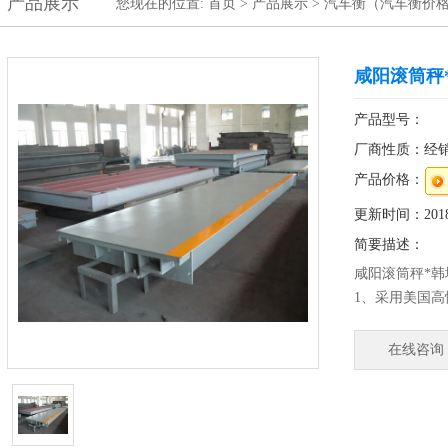
产品展示
您现在的位置:
首页
>
产品展示
>
汽车衡（汽车衡价
咸阳滚筒秤*
产品型号：
厂商性质：经
产品价格：
更新时间：2018-
简要描述：
咸阳滚筒秤*韩
1、采用美国高
2、防水等级I
产品、肉食品
在线咨询
美观、卫生、
4、较好的防