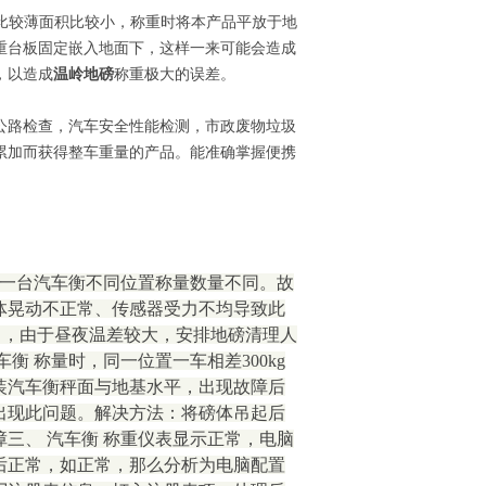
比较薄面积比较小，称重时将本产品平放于地
重台板固定嵌入地面下，这样一来可能会造成
，以造成
温岭地磅
称重极大的误差。
公路检查，汽车安全性能检测，市政废物垃圾
累加而获得整车重量的产品。能准确掌握便携
在一台汽车衡不同位置称量数量不同。故
体晃动不正常、传感器受力不均导致此
m ，由于昼夜温差较大，安排地磅清理人
 称量时，同一位置一车相差300kg
装汽车衡秤面与地基水平，出现故障后
出现此问题。解决方法：将磅体吊起后
三、 汽车衡 称重仪表显示正常，电脑
后正常，如正常，那么分析为电脑配置