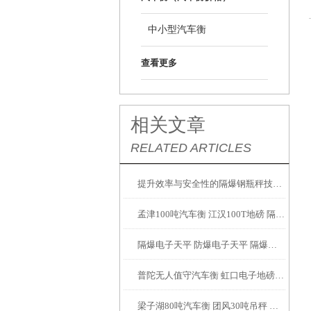
中小型汽车衡
查看更多
相关文章
RELATED ARTICLES
提升效率与安全性的隔爆钢瓶秤技术解析
孟津100吨汽车衡 江汉100T地磅 隔爆油桶秤产品参数：
隔爆电子天平 防爆电子天平 隔爆吊秤 故障维修解决方案：
普陀无人值守汽车衡 虹口电子地磅 月浦地磅 罗泾汽车衡
梁子湖80吨汽车衡 团风30吨吊秤 云梦200T地磅安装调试