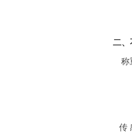
3
4、
5、
二、
称重
内
30
具
多台
可充
传 