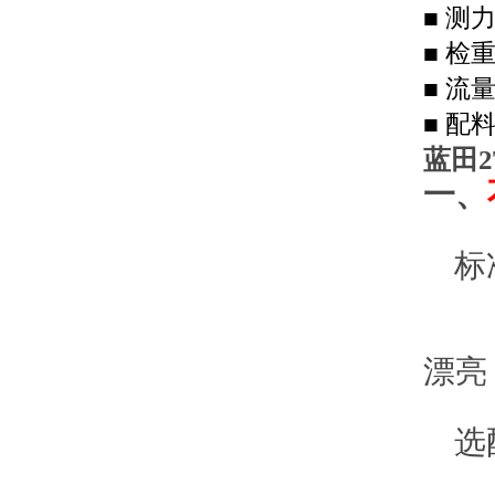
■
测
■
检
■
流
■
配
蓝田
一、
标准
2、
3、
选配
2、