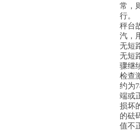
常，
行。
秤台
汽，
无短
无短
骤继
检查
约为
端或
损坏的
的砝
值不