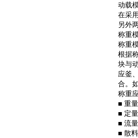
动载
在采
另外
称重
称重
根据
块与
应釜
合。
称重
■
重
■
定
■
流
■
散