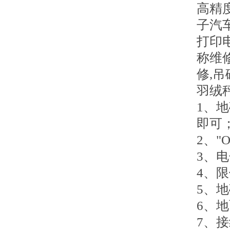
高精
子汽
打印
称维
修,吊
羽绒
1、
即可
2、
3、
4、
5、
6、
7、