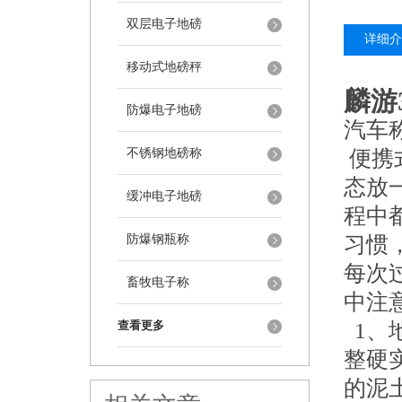
双层电子地磅
详细介
移动式地磅秤
麟游
防爆电子地磅
汽车
不锈钢地磅称
便携
态放
缓冲电子地磅
程中
防爆钢瓶称
习惯
每次
畜牧电子称
中注
查看更多
1、
整硬
的泥