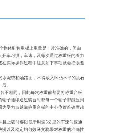
个物体到称重板上重量是非常准确的，但由
人开车习惯，车速，及每次通过称重板的着力
些在实际操作过程中注意如下事项就会把误差
的水泥或柏油路面，不得放入凹凸不平的乱石
一后。
距各不相同，因此每次称重前都要将称重台板
的轮子陆续通过磅台时都每一个轮子都能压到
因为受力点越靠称重台板的中心位置准确度越
并且上磅时要以低于时速5公里的车速匀速通
快慢以及稳定均匀效马文聪果对称重的准确性