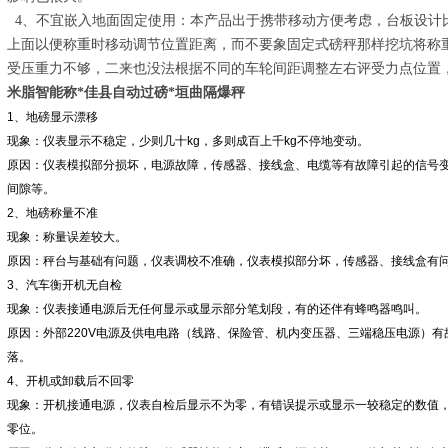
4、不宜嵌入地面固定使用：本产品出于携带移动方便考虑，台板设计
上面以便称重时移动调节位置距离，而不要象固定式磅秤那样挖坑将称
受压重力不够，二来也没法根据不同的车轮间距调整左右评受力点位置
米脂智能称*佳县自动过磅*垣曲隔爆秤
1、地磅显示漂移
现象：仪表显示不稳定，少则几十kg，多则成百上千kg不停地变动。
原因：仪表模拟部分损坏，电源故障，传感器、接线盒、电缆等有故障引起的信号
间隙等。
2、地磅称量不准
现象：称量误差较大。
原因：秤台与基础有问题，仪表调校不准确，仪表模拟部分坏，传感器、接线盒有
3、汽车衡开机无自检
现象：仪表接通电源后无任何显示或显示部分笔划段，有的还伴有蜂鸣器鸣叫。
原因：外部220V电源及供电电路（线路、保险管、机内变压器、三端稳压电源）有
落。
4、开机或卸载后不回零
现象：开机接通电源，仪表自检后显示不为零，有错误提示或显示一较稳定的数值
零位。