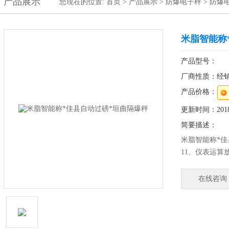
产品展示
您现在的位置:
首页
>
产品展示
>
防爆电子秤
>
防爆
米脂智能称
产品型号：
厂商性质：经
产品价格：
更新时间：2018-
简要描述：
米脂智能称*佳
11、仪表运算
1、采用美国高
2、防水等级I
在线咨询
产品、肉食品
美观、卫生、
4、较好的防