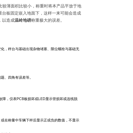
比较薄面积比较小，称重时将本产品平放于地
重台板固定嵌入地面下，这样一来可能会造成
，以造成
温岭地磅
称重极大的误差。
变化，秤台与基础出现杂物堵塞、限位螺栓与基础无
问题、四角有误差等。
故障，仪表PCB板损坏或LED显示管损坏或连线脱
，或在称量中车辆下秤后显示正或负的数值，不显示