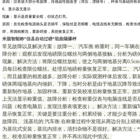
原因：仪表放大部分有故障，传感器性能改变（滞后，漂移等），秤体与基础间有
6、显示器无显示
现象：显示器质量窗全暗，但状态灯亮。
原因：首先检查电源插头是否插牢，保险丝是否熔断，电缆连线有无断线，检查传
焊，用酒精擦洗，重新焊接，系统恢复正常。
米脂智能称*佳县自动过磅*垣曲隔爆秤
常见故障以及解决方案：故障一、 汽车衡 称重时，同一车辆
障分析：观察后发现地磅限位螺丝与两侧地基接触，分析为磅
现象。解决方法：将限位螺丝放松，使之与两侧地基分离0.5c
员每日检查限位螺丝。处理后地磅称量恢复正常。故障二、 汽车衡
，而且越重的相差越多。故障分析：实际观测秤体后发现，新
磅体两端地基向内倾斜、下降，当时分析是由于地基沉降导致
重新制作地基，加固秤体。重新安装校准后称量恢复正常。故障
上无法显示称重值。故障分析：检查称重仪表与电脑连线是否
问题（检查电脑后，发现注册表项更改）。解决方法：重新编
显示恢复正常。关键是要注重分析，积累经验，才能少走弯路
故障四、 浅基坑的 汽车衡 在称量过程中发现从两边分别上
为基坑式安装，基坑内排水，清扫杂物不是很好。解决方法：
生。校准后称量恢复正常，并不再出现此中情况。