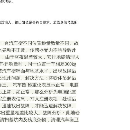
杂物堵塞。
感器输入、输出阻值是否符合要求。若线盒信号线断
在一台汽车衡不同位置称量数量不同。故
体晃动不正常、传感器受力不均导致此
m ，由于昼夜温差较大，安排地磅清理人
 称量时，同一位置一车相差300kg
装汽车衡秤面与地基水平，出现故障后
出现此问题。解决方法：将磅体吊起后
三、 汽车衡 称重仪表显示正常，电脑
后正常，如正常，那么分析为电脑配置
写注册表信息，打入注册表项，处理后
，迅速找出故障，才能迅速解决故障。
磅称出重量相差比较大。故障分析：此地磅
*清扫基坑内及磅底杂物，清理汽车衡卫