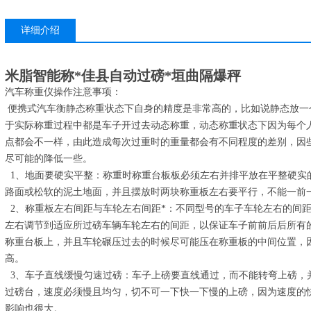
详细介绍
米脂智能称*佳县自动过磅*垣曲隔爆秤
汽车称重仪操作注意事项：
便携式汽车衡静态称重状态下自身的精度是非常高的，比如说静态放一
于实际称重过程中都是车子开过去动态称重，动态称重状态下因为每个
点都会不一样，由此造成每次过重时的重量都会有不同程度的差别，因
尽可能的降低一些。
1、地面要硬实平整：称重时称重台板板必须左右并排平放在平整硬实
路面或松软的泥土地面，并且摆放时两块称重板左右要平行，不能一前
2、称重板左右间距与车轮左右间距*：不同型号的车子车轮左右的间
左右调节到适应所过磅车辆车轮左右的间距，以保证车子前前后后所有
称重台板上，并且车轮碾压过去的时候尽可能压在称重板的中间位置，
高。
3、车子直线缓慢匀速过磅：车子上磅要直线通过，而不能转弯上磅，
过磅台，速度必须慢且均匀，切不可一下快一下慢的上磅，因为速度的
影响也很大。