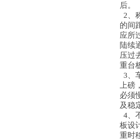
后。
2、
的间
应所
陆续
压过
重台
3、
上磅
必须
及稳
4、
板设
重时