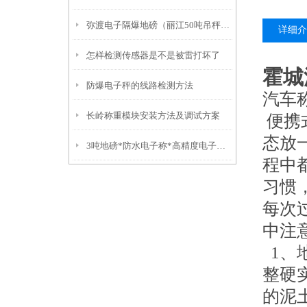
弥渡电子隔爆地磅（丽江50吨吊秤）福贡10吨汽车衡）红塔挂钩称
详细介
怎样检测传感器是不是被雷打坏了
霍城
防爆电子秤的线路检测方法
汽车
长岭称重模块安装方法及调试方案
便携
态放
3吨地磅*防水电子称*高精度电子称*不锈钢叉车秤
程中
习惯
每次
中注
1、
整硬
的泥