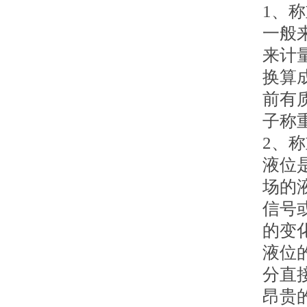
1、
一般
来计
换算
前有
子称
2、
液位
场的
信号
的变
液位
分直
昂贵