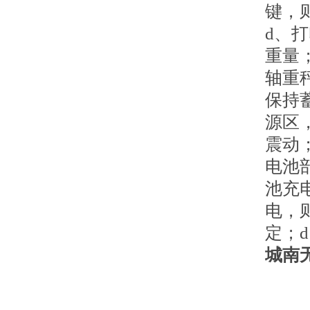
键，则
d、
重量
轴重
保持
源区，
震动
电池
池充
电，
定；d
城南