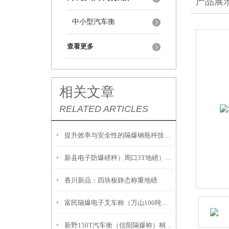
产品展
中小型汽车衡
查看更多
相关文章
RELATED ARTICLES
提升效率与安全性的隔爆钢瓶秤技术解析
新县电子防爆磅秤）周口3T地磅）息县隔爆桌秤注意事項:
香川新品：四块板静态称重地磅
富民隔爆电子叉车称（万山100吨吊秤）册亨2吨地磅
新野150T汽车衡（信阳隔爆称）桐柏20吨汽车衡故障维修解决方案：