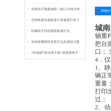
弥渡电子隔爆地磅（丽江50吨吊秤）福贡10吨汽车衡）红塔挂钩称
详细介
怎样检测传感器是不是被雷打坏了
城南
防爆电子秤的线路检测方法
轴重
长岭称重模块安装方法及调试方案
把台
口；
3吨地磅*防水电子称*高精度电子称*不锈钢叉车秤
4．
1、
辆正
重量
打印
过；
2、