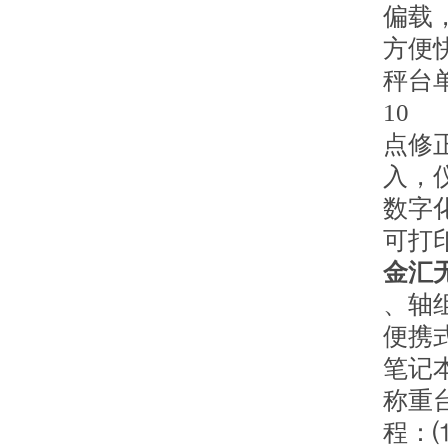
偏载
方便
秤台
10
点修
入，
数字
可打
金汇
、轴
便携
笔记
称重
程：⑴