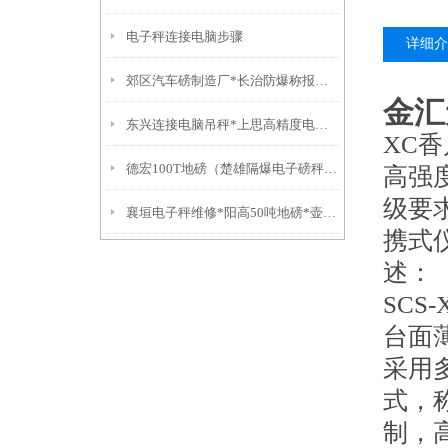
电子秤连接电脑步骤
详细介
郊区汽车磅制造厂*长治防爆称报价*襄垣电子秤维修*屯留汽车磅修理
金汇
东兴连接电脑吊秤*上思高精度电子称*万秀防水称*城区电子称
XC香
德宏100T地磅（楚雄隔爆电子磅秤）盐津防爆衡器）大理便携式轨道秤
高强
级要
襄垣电子秤维修*阳高50吨地磅*壶关汽车衡制造厂*沁源吊钩称维修
携式
述：
SC
台面
采用
式，
制，