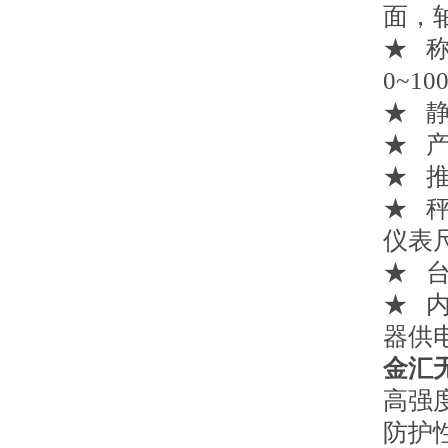
面，
★ 称
0~100
★ 静
★ 
★ 推
★ 秤
仪表尺
★ 台
★ 
器供
金汇
高强
防护