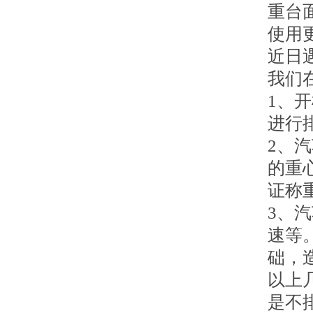
重台面
使用
近日
我们
1、
进行
2、
的重
证称
3、
速等
础，
以上
是不