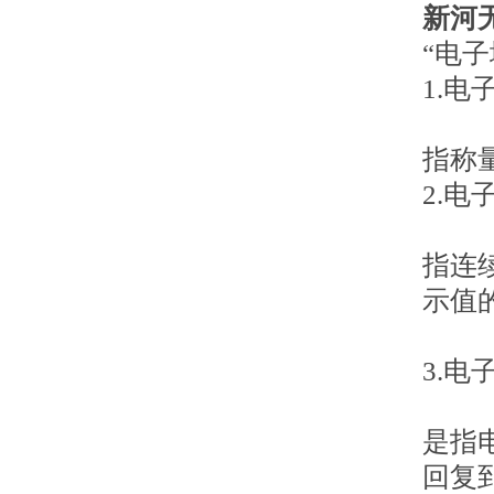
新河
“电
1.
指称
2.
指连
示值
3.
是指
回复