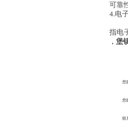
可靠
4.
指电
堡
，
您
您
联