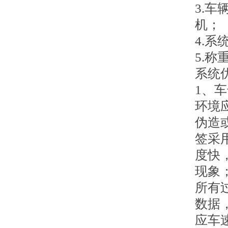
3.
机；
4.
5.
系统
1、
环境
伪造
签采
度快
现象
所有
数据
应车速