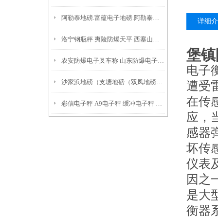
阿勒泰地磅.富蕴电子地磅.阿勒泰隔爆磅秤.精河汽车磅价格因素
详细介
洛宁钢瓶秤 夷陵防爆天平 西塞山吊机秤保养方法
堡镇
农安防爆电子叉车称 山东防爆电子油桶秤 莱城电子防爆台称
电子
沙家浜地磅（支塘地磅（双凤地磅）高照地磅
遭受
在传
彩信电子秤 A9电子秤 缓冲电子秤 鼓桶秤
应，
感器
坏传
仪表
因之
是大
衡器