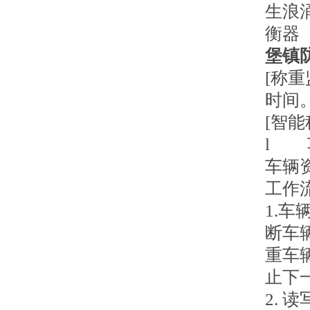
生浪
衡器
堡镇
[称
时间
[智
l 
车辆
工作
1.
断车
重车
止下
2.