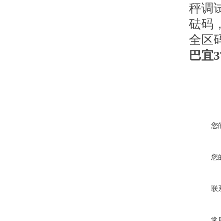
秤调
砝码
全区
巴宜
您
您
联
常