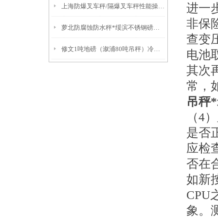
进一
上海防爆叉车秤/隔爆叉车秤性能操作说明
非保
萝北防腐蚀防水秤*绥滨不锈钢磅秤*宁安不锈钢地磅*龙江吊机秤
查变
修文1吨地磅（溆浦80吨吊秤）冷水江1T吊秤（郴州轨道衡器
电池
其次
常，
吊秤
（4
是否
应检
否在
如新
CP
象。