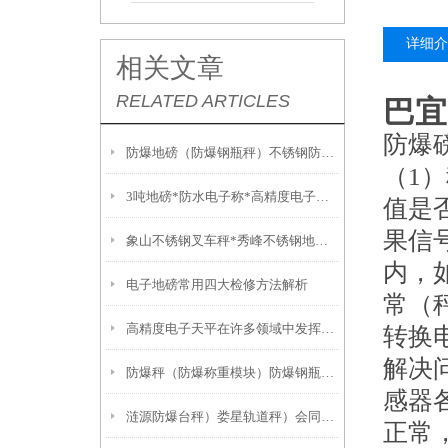
详细介
相关文章
RELATED ARTICLES
巴宜
防爆
防爆地磅（防爆钢瓶秤）不锈钢防爆叉车秤维修
（1
3吨地磅*防水电子称*高精度电子称*不锈钢叉车秤
值是
果信
象山不锈钢叉车秤*秀峰不锈钢地磅*佛冈60T吊秤*阳山3吨吊秤
内，
电子地磅常用四大检修方法解析
常（
高精度电子天平在许多领域中发挥着重要作用
转换
解决
防爆秤（防爆称重模块）防爆钢瓶秤）防爆称秤对称重区域的要求
感器
涟源防爆台秤）娄星轨道秤）会同120吨吊秤）湖南60T地磅
正常