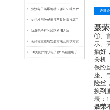
弥渡电子隔爆地磅（丽江50吨吊秤）福贡10吨汽车衡）红塔挂钩称
详细介
怎样检测传感器是不是被雷打坏了
聂荣
防爆电子秤的线路检测方法
①、
长岭称重模块安装方法及调试方案
示、
插好
3吨地磅*防水电子称*高精度电子称*不锈钢叉车秤
关机
保险
座、
险丝
换到
表：
聂荣