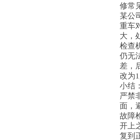
修常
某公
重车
大，
检查
仍无
差，
改为
小结
严禁
面，
故障
开上
复到