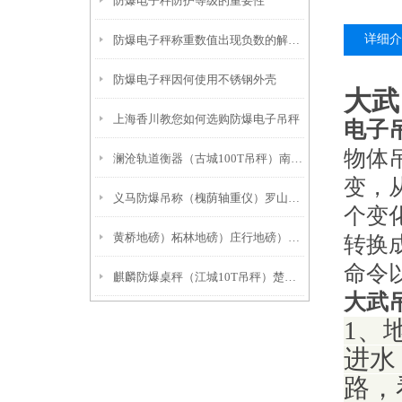
防爆电子秤防护等级的重要性
详细介
防爆电子秤称重数值出现负数的解决方法
防爆电子秤因何使用不锈钢外壳
大武
上海香川教您如何选购防爆电子吊秤
电子
物体
澜沧轨道衡器（古城100T吊秤）南华防爆电子吊秤）瑞丽10吨地磅
变，
义马防爆吊称（槐荫轴重仪）罗山防爆电子吊秤产品特点：
个变
黄桥地磅）柘林地磅）庄行地磅）崇明地磅）城桥地磅
转换
命令
麒麟防爆桌秤（江城10T吊秤）楚雄电子隔爆秤）双江3吨地磅
大武
1、
进水
路，