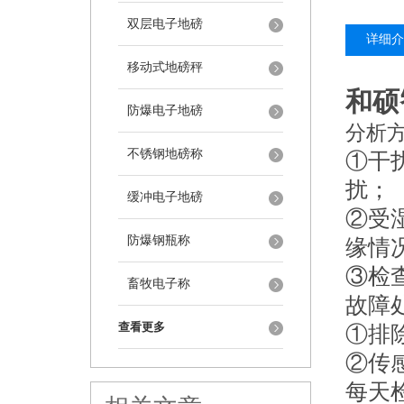
双层电子地磅
详细介
移动式地磅秤
和硕
防爆电子地磅
分析
不锈钢地磅称
①干
扰；
缓冲电子地磅
②受
防爆钢瓶称
缘情
③检
畜牧电子称
故障
查看更多
①排
②传
每天