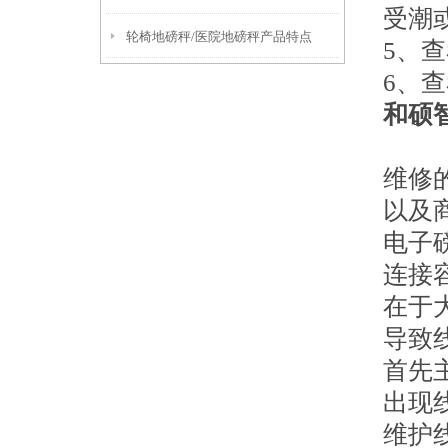
受潮
轮椅地磅秤/医院地磅秤产品特点
5、
6、
和硕
维修
以及
电子
连接
在于
导致
首先
出现
维护