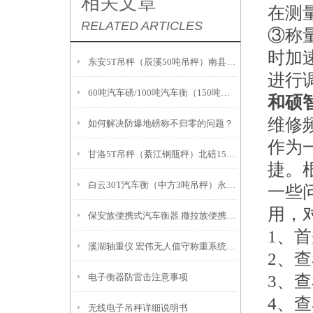
相关文章
在测
RELATED ARTICLES
③称
时加
东安5T吊秤（辰溪50吨吊秤）南县防爆二氧化碳充装秤）息烽100T地磅
进行
60吨汽车磅/100吨汽车衡（150吨地磅）防春雷击解决方案
和硕
维修
如何解决防爆地磅称不归零的问题？
作为
甘洛5T吊秤（綦江钢瓶秤）北碚150吨汽车衡
捷。
白云30T汽车衡（中方3吨吊秤）永顺100吨地磅）资阳钢瓶秤
一些
用，
保安族便携式汽车衡器.撒拉族便携式轴重仪.积石山便携式地磅技术参数
1、
溪湖轴重仪 宏伟无人值守称重系统 朝阳10T地磅
2、
电子衡器防雷击注意事项
3、查
4、
无线电子吊秤详细说明书