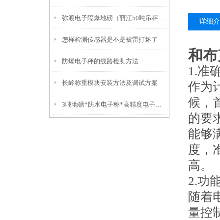
弥渡电子隔爆地磅（丽江50吨吊秤）福贡10吨汽车衡）红塔挂钩称
详细介
怎样检测传感器是不是被雷打坏了
和布
防爆电子秤的线路检测方法
1.准
长岭称重模块安装方法及调试方案
作为
候，
3吨地磅*防水电子称*高精度电子称*不锈钢叉车秤
的要
能够
度，
高。
2.功
随着
量控