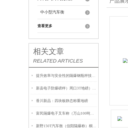
产品展
中小型汽车衡
查看更多
相关文章
RELATED ARTICLES
提升效率与安全性的隔爆钢瓶秤技术解析
新县电子防爆磅秤）周口3T地磅）息县隔爆桌秤注意事項:
香川新品：四块板静态称重地磅
富民隔爆电子叉车称（万山100吨吊秤）册亨2吨地磅
新野150T汽车衡（信阳隔爆称）桐柏20吨汽车衡故障维修解决方案：