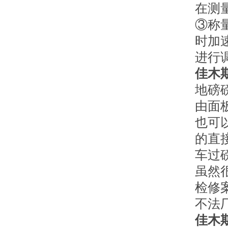
在测
③称
时加
进行
佳木
地磅
由面
也可
的直
车过
虽然
检修
不法
佳木