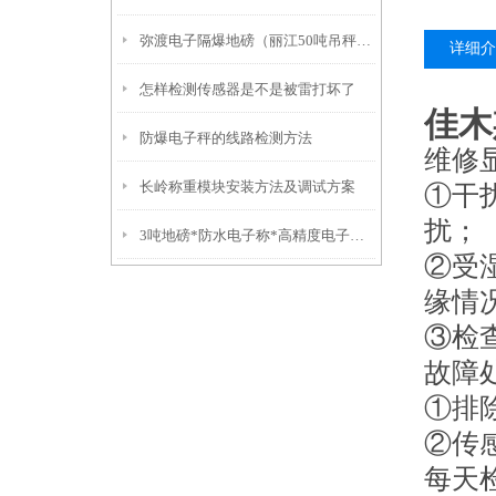
弥渡电子隔爆地磅（丽江50吨吊秤）福贡10吨汽车衡）红塔挂钩称
详细介
怎样检测传感器是不是被雷打坏了
佳木
防爆电子秤的线路检测方法
维修
长岭称重模块安装方法及调试方案
①干
扰；
3吨地磅*防水电子称*高精度电子称*不锈钢叉车秤
②受
缘情
③检
故障
①排
②传
每天