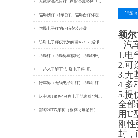
无线耐高温吊秤--称高温铁水包电子吊秤推荐
详细介
隔爆磅秤（钢瓶秤）隔爆台秤标定和使用说明
防爆电子秤的正确安装步骤
额尔
汽
防爆电子秤仪表为何带Rs232c通讯接口呢？
1.
电
防爆秤（防爆称重模块）防爆钢瓶秤）防爆称秤对称重区域的要求
2.
可
一起来了解下“防爆电子秤”吧
3.
无
4.
多
行车称（无线电子吊秤）防爆吊秤显示故障发解决方法
5.
提
汉中30T吊秤*泽库电子轨道称*利通防爆吊秤*汉台3吨吊秤
全部
都匀20T汽车衡（桐梓防爆吊秤）大方无线吊磅）独山50吨汽车衡
用
U
刚性
封，