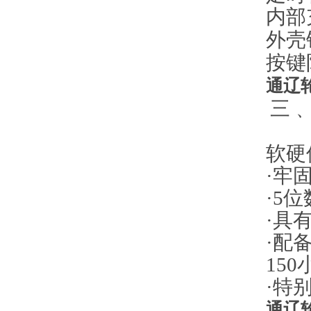
内部
外壳
按键
通辽
三﹑
软硬
·
牢
·5
位
·具
·配
150
·特
通辽