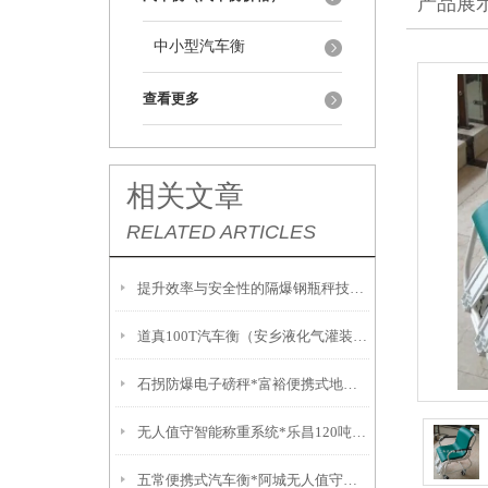
产品展
中小型汽车衡
查看更多
相关文章
RELATED ARTICLES
提升效率与安全性的隔爆钢瓶秤技术解析
道真100T汽车衡（安乡液化气灌装秤）通道150T吊秤）汝城吊称
石拐防爆电子磅秤*富裕便携式地磅*固阳不锈钢油桶秤*乌达无人值守地磅
无人值守智能称重系统*乐昌120吨汽车衡*南雄防爆叉车秤*陵水无线吊磅
五常便携式汽车衡*阿城无人值守地磅*方正称重模块*宾县便携式汽车衡