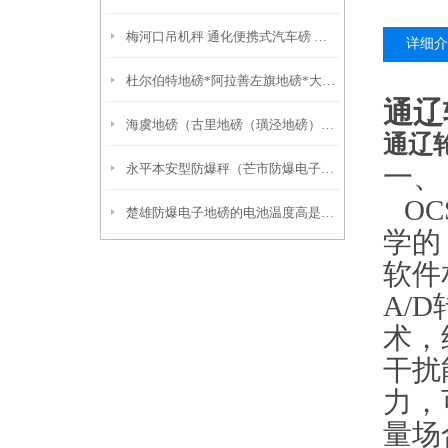
梅河口吊机秤 通化便携式汽车磅 牡丹电子防爆吊称
详细介
杜尔伯特地磅*阿拉善左旗地磅*大庆无人值守地磅*前进电子地磅
通辽
海虞地磅（古里地磅（璜泾地磅）嘉北地磅
通辽
一、
永平本安型防爆秤（芒市防爆电子磅）临沧30吨地磅）水富吊秤
OCS
楚雄防爆电子地磅的电池温度高是否会爆炸？
学的
软件
A/D
术，
干扰
力，
量
场