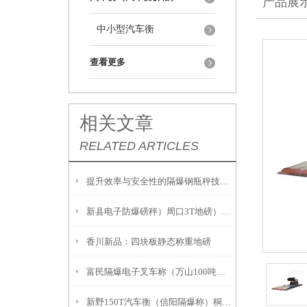
产品展
中小型汽车衡
查看更多
相关文章
RELATED ARTICLES
提升效率与安全性的隔爆钢瓶秤技术解析
新县电子防爆磅秤）周口3T地磅）息县隔爆桌秤注意事項:
香川新品：四块板静态称重地磅
富民隔爆电子叉车称（万山100吨吊秤）册亨2吨地磅
新野150T汽车衡（信阳隔爆称）桐柏20吨汽车衡故障维修解决方案：