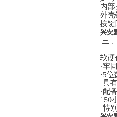
内部
外壳
按键
兴安
三﹑
软硬
·
牢
·5
位
·具
·配
150
·特
兴安