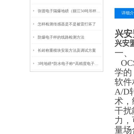
弥渡电子隔爆地磅（丽江50吨吊秤）福贡10吨汽车衡）红塔挂钩称
详细介
怎样检测传感器是不是被雷打坏了
兴安
防爆电子秤的线路检测方法
兴安
一、
长岭称重模块安装方法及调试方案
OCS
3吨地磅*防水电子称*高精度电子称*不锈钢叉车秤
学的
软件
A/D
术，
干扰
力，
量
场