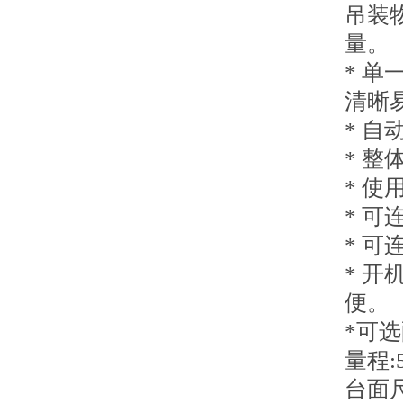
吊装
量。
* 
清晰
* 
* 
* 
* 
* 可
* 
*可
量程:5
台面