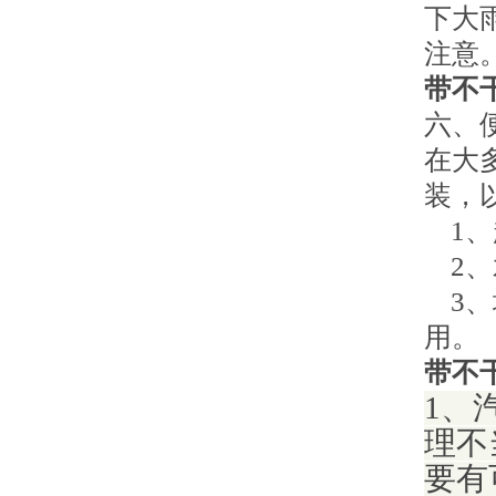
下大
注意
带不
六、
在大
装，
1、
2、
3、
用。
带不
1、
理不
要有