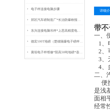
电子秤连接电脑步骤
详细介
郊区汽车磅制造厂*长治防爆称报价*襄垣电子秤维修*屯留汽车磅修理
带不
东兴连接电脑吊秤*上思高精度电子称*万秀防水称*城区电子称
一、
德宏100T地磅（楚雄隔爆电子磅秤）盐津防爆衡器）大理便携式轨道秤
1、
2、
襄垣电子秤维修*阳高50吨地磅*壶关汽车衡制造厂*沁源吊钩称维修
3、
4、
二、
便携
是浅
面相
经常