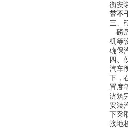
衡安
带不
三、
磅房
机等
确保
四、
汽车
下，
置度
浇筑
安装
下采
接地