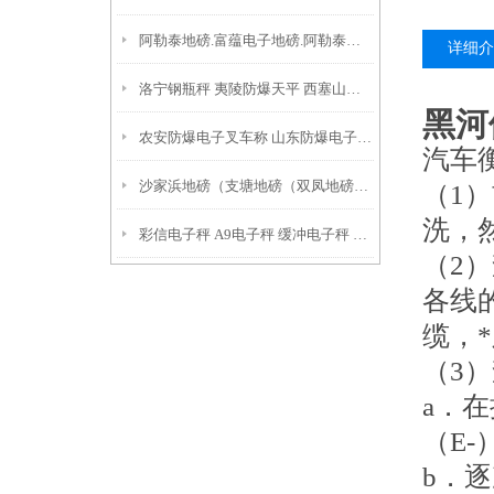
阿勒泰地磅.富蕴电子地磅.阿勒泰隔爆磅秤.精河汽车磅价格因素
详细介
洛宁钢瓶秤 夷陵防爆天平 西塞山吊机秤保养方法
黑河
农安防爆电子叉车称 山东防爆电子油桶秤 莱城电子防爆台称
汽车
沙家浜地磅（支塘地磅（双凤地磅）高照地磅
（1
洗，
彩信电子秤 A9电子秤 缓冲电子秤 鼓桶秤
（2
各线
缆，
（3
a．
（E-
b．