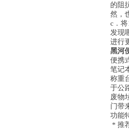
的阻
然，
c．
发现
进行
黑河
便携
笔记
称重
于公
废物
门带
功能
* 推