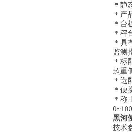
* 静
* 产
* 台
* 
* 
监测
* 
超重
* 选
* 
* 称
0~100
黑河
技术