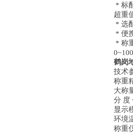
* 
超重
* 选
* 
* 称
0~100
鹤岗
技术
称重精
大称量
分 度
显示
环境温
称重仪