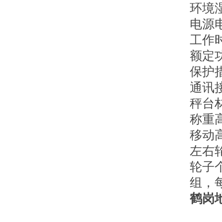
环境湿
电源电
工作
额定
保护
通讯接
秤台
称重
移动高
左右轮
轮子
组，
鹤岗