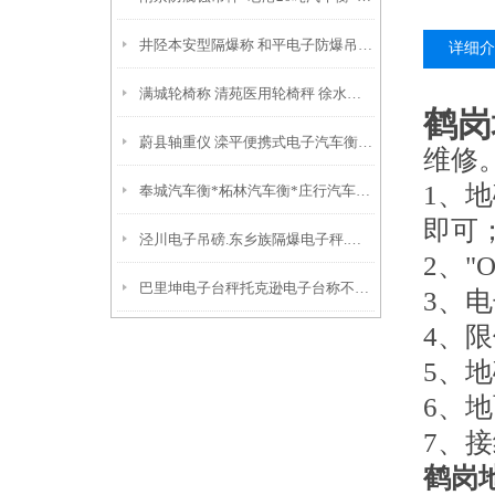
井陉本安型隔爆称 和平电子防爆吊称 红桥桌秤
详细介
满城轮椅称 清苑医用轮椅秤 徐水超低台面轮椅地磅秤
鹤岗
蔚县轴重仪 滦平便携式电子汽车衡 南皮100T地磅
维修
1、
奉城汽车衡*柘林汽车衡*庄行汽车衡*崇明汽车衡*苏锦汽车衡
即可
泾川电子吊磅.东乡族隔爆电子秤.阿克塞耐高温吊磅性能优点
2、
巴里坤电子台秤托克逊电子台称不锈钢台秤功能特点
3、
4、
5、
6、
7、
鹤岗