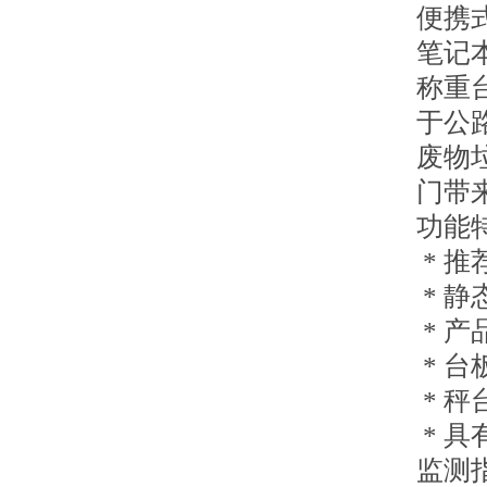
便携
笔记
称重
于公
废物
门带
功能
* 推
* 静
* 产
* 台
* 
* 
监测