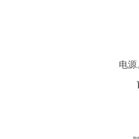
： 
： 
： 
电源
您