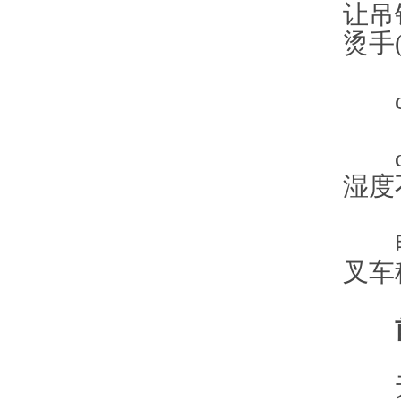
让吊
烫手
c、
d、
湿度
电子
叉车
无