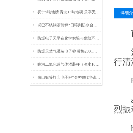
抚宁5吨地磅 青龙15吨地磅 乐亭无线便携式地磅
详细介
岗巴不锈钢滚筒秤*日喀则防水台秤*拉萨不锈钢称*城关1吨吊秤
防爆电子天平在化学实验与危险环境中的应用与优势
清洁
防爆天然气灌装电子称 黄梅200T吊秤 枣阳50T汽车衡故障维修
行清
临湘二氧化碳气体灌装秤（渝水10T吊秤）永丰电子秤
泉山标签打印电子秤*金桥80T地磅*嘉定行车秤*九亭防爆桌称
电子
a、
烈振
b、