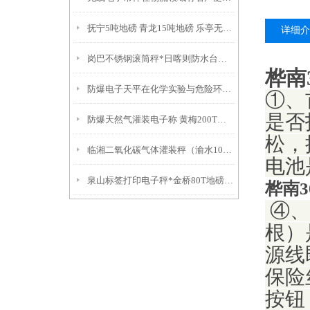
抚宁5吨地磅 青龙15吨地磅 乐亭无线便携式地磅
详细介
岗巴不锈钢滚筒秤*日喀则防水台秤*拉萨不锈钢称*城关1吨吊秤
桦南
防爆电子天平在化学实验与危险环境中的应用与优势
①、
是否
防爆天然气灌装电子称 黄梅200T吊秤 枣阳50T汽车衡故障维修
松，
临湘二氧化碳气体灌装秤（渝水10T吊秤）永丰电子秤
电池
泉山标签打印电子秤*金桥80T地磅*嘉定行车秤*九亭防爆桌称
桦南
④、
根）
源线
保险
按钮