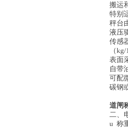
搬运
特别
秤台
液压
传感
（kg
表面
自带
可配
碳钢
道闸
二、
u 称