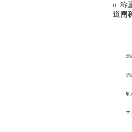
u 称
道闸
您
您
联
常