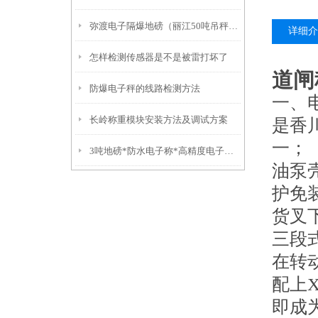
弥渡电子隔爆地磅（丽江50吨吊秤）福贡10吨汽车衡）红塔挂钩称
详细介
怎样检测传感器是不是被雷打坏了
道闸
防爆电子秤的线路检测方法
一、
长岭称重模块安装方法及调试方案
是香
一；
3吨地磅*防水电子称*高精度电子称*不锈钢叉车秤
油泵
护免
货叉
三段
在转
配上
即成