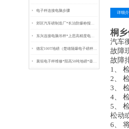
电子秤连接电脑步骤
详细介
郊区汽车磅制造厂*长治防爆称报价*襄垣电子秤维修*屯留汽车磅修理
桐乡
东兴连接电脑吊秤*上思高精度电子称*万秀防水称*城区电子称
汽车
德宏100T地磅（楚雄隔爆电子磅秤）盐津防爆衡器）大理便携式轨道秤
故障
故障
襄垣电子秤维修*阳高50吨地磅*壶关汽车衡制造厂*沁源吊钩称维修
1、
2、
3、
4、
5、
松动
6、