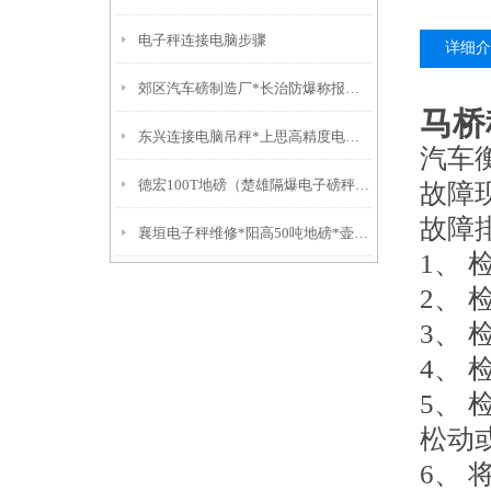
电子秤连接电脑步骤
详细介
郊区汽车磅制造厂*长治防爆称报价*襄垣电子秤维修*屯留汽车磅修理
马桥
东兴连接电脑吊秤*上思高精度电子称*万秀防水称*城区电子称
汽车
德宏100T地磅（楚雄隔爆电子磅秤）盐津防爆衡器）大理便携式轨道秤
故障
故障
襄垣电子秤维修*阳高50吨地磅*壶关汽车衡制造厂*沁源吊钩称维修
1、
2、
3、
4、
5、
松动
6、