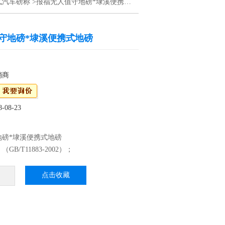
式汽车磅称
>报福无人值守地磅*埭溪便携式地磅
守地磅*埭溪便携式地磅
销商
08-23
地磅*埭溪便携式地磅
B/T11883-2002）；
OIML标准
C 5V#177;5% ；
点击收藏
℃~40℃
℃~60℃
%F