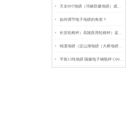
天全80T地磅（邛崃防爆地磅）成华60吨吊秤）自贡20T地磅
如何调节电子地磅的角差？
长安轮椅秤）高陵医用轮椅秤）蓝田不锈钢轮椅秤
锦溪地磅（淀山湖地磅（大桥地磅）惠民地磅
平舆15吨地磅 隔爆电子钢瓶秤 C602控制仪表电子秤重量校正：