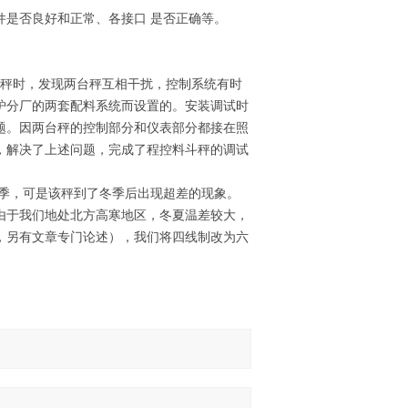
件是否良好和正常、各接口 是否正确等。
斗秤时，发现两台秤互相干扰，控制系统有时
炉分厂的两套配料系统而设置的。安装调试时
题。因两台秤的控制部分和仪表部分都接在照
，解决了上述问题，完成了程控料斗秤的调试
夏季，可是该秤到了冬季后出现超差的现象。
由于我们地处北方高寒地区，冬夏温差较大，
，另有文章专门论述），我们将四线制改为六