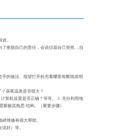
转述。
推脱自己的责任，会说仪器自己突然...,自
老手的做法。指望打开机壳看哪里有断线或明
了？昼夜温差是否很大？
计算机设置是否正确？等等。 3. 充分利用地
需要极其熟悉 结构。（重要步骤）
对地磅维修有很大帮助。
会说好）等。