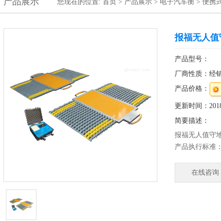
产品展示
您现在的位置:
首页
>
产品展示
>
电子汽车衡
>
便携
报福无人值
产品型号：
厂商性质：经
产品价格：
更新时间：2018-
简要描述：
报福无人值守
产品执行标准：（G
精度等级：符合
传感器激励电源：D
在线咨询
工作温度：-10
储存环境：-20
极限载荷：400