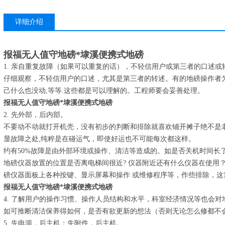
详细介绍
报福无人值守地磅*埭溪便携式地磅
1. 亲自重复故障（如果可以重复的话），不轻信用户或第三者的口述或
仔细观察，不轻信用户的口述，尤其是第三者的转述。有的地磅操作者为了
己什么也没动,等等.这些都是可以理解的。工程师要会妥善处理。
报福无人值守地磅*埭溪便携式地磅
2. 先外部，后内部。
不要动不动就打开机壳，没有初步的判断和排除就喜欢铺开摊子绝不是
显故障之处,纯粹是在碰运气，即使好运也不可能每次都这样。
约有50%故障是由外部环境或操作、清洁等造成的。如是否关机时间长
地磅仪器放置的位置是否离电梯间很近? 仪器附近还有什么仪器在使用？
磅仪器面板上各种按键、显示屏幕和操作 或维修程序等，作些排除，这
报福无人值守地磅*埭溪便携式地磅
4. 了解用户的操作习惯、操作人员结构和水平，科室经济情况等也会
如可推断清洁保养得如何，是否有欲更新的想法（否则无论怎么修都不
5. 先电源，后主机；先附件，后主机。