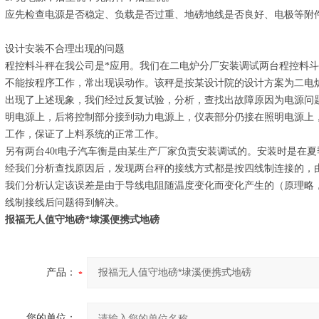
应先检查电源是否稳定、负载是否过重、地磅地线是否良好、电极等附
设计安装不合理出现的问题
程控料斗秤在我公司是*应用。我们在二电炉分厂安装调试两台程控料
不能按程序工作，常出现误动作。该秤是按某设计院的设计方案为二电
出现了上述现象，我们经过反复试验，分析，查找出故障原因为电源问
明电源上，后将控制部分接到动力电源上，仪表部分仍接在照明电源上
工作，保证了上料系统的正常工作。
另有两台40t电子汽车衡是由某生产厂家负责安装调试的。安装时是在
经我们分析查找原因后，发现两台秤的接线方式都是按四线制连接的，
我们分析认定该误差是由于导线电阻随温度变化而变化产生的（原理略
线制接线后问题得到解决。
报福无人值守地磅*埭溪便携式地磅
产品：
您的单位：