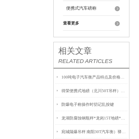
便携式汽车磅称
查看更多
相关文章
RELATED ARTICLES
100吨电子汽车衡产品特点及价格决定因素
得荣便携式地磅（北川50T吊秤）防爆电子桌称
防爆电子称操作时切记乱按键
龙湖防腐蚀钢瓶秤*龙岗15T地磅*从化轨道称*呼中隔爆地磅
宛城隔爆吊秤 南阳30T汽车衡）驿城80T汽车衡产品简述：