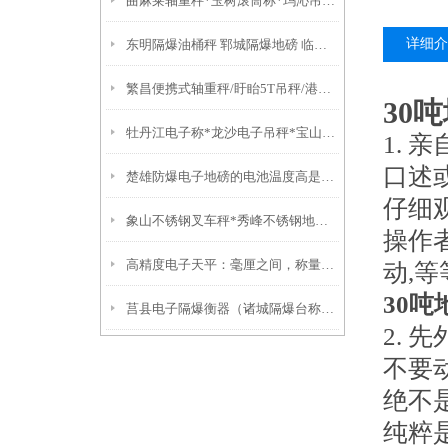
曲麻莱轴重秤*玉树滚筒称*玛沁吊机秤
详细介
东明隔爆油桶秤 郓城隔爆地磅 临清防爆钢瓶秤
繁昌便携式轴重秤/盱眙5T吊秤/港闸轨道衡器/高港10吨汽车衡
30
牡丹江电子称*龙沙电子吊秤*宝山防爆电子吊称*集贤耐高温吊秤
1.
口述
楚雄防爆电子地磅的电池温度高是否会爆炸？
仔细
象山不锈钢叉车秤*秀峰不锈钢地磅*佛冈60T吊秤*阳山3吨吊秤
操作
高精度电子天平：毫厘之间，称量世界的真实
动,
30
莒县电子隔爆衡器（诸城隔爆台称）汶上带双色报警灯电子秤技术参数
2. 
不要
绝不
纯粹