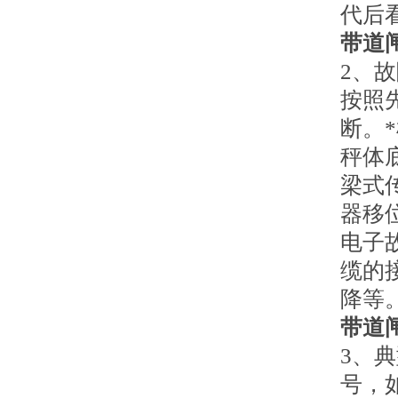
代后
带道
2、
按照
断。
秤体
梁式
器移
电子
缆的
降等
带道
3、
号，