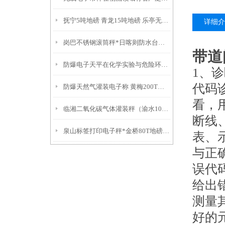
抚宁5吨地磅 青龙15吨地磅 乐亭无线便携式地磅
详细介
岗巴不锈钢滚筒秤*日喀则防水台秤*拉萨不锈钢称*城关1吨吊秤
带道
防爆电子天平在化学实验与危险环境中的应用与优势
1、
代码
防爆天然气灌装电子称 黄梅200T吊秤 枣阳50T汽车衡故障维修
看，
临湘二氧化碳气体灌装秤（渝水10T吊秤）永丰电子秤
断线
泉山标签打印电子秤*金桥80T地磅*嘉定行车秤*九亭防爆桌称
表、
与正
误代
给出
测量
好的