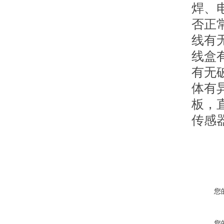
焊、
否正
线有
线盒
有无
体有
板，
传感
您
您