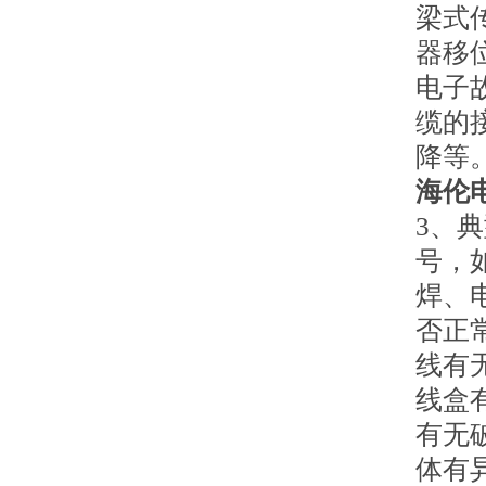
梁式
器移
电子
缆的
降等
海伦
3、
号，
焊、
否正
线有
线盒
有无
体有