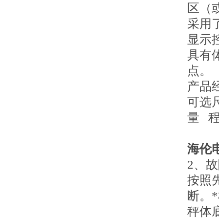
区（
采用
显示
具有
点。
产品
可选尺寸
量 程 
海伦
2、
按照
断。
秤体