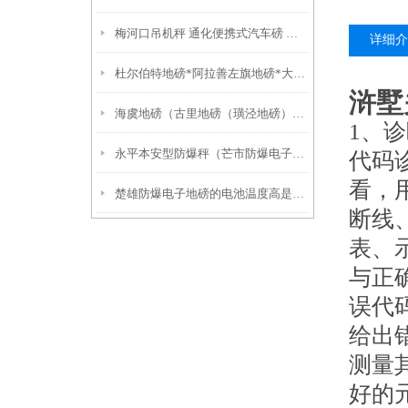
梅河口吊机秤 通化便携式汽车磅 牡丹电子防爆吊称
详细介
杜尔伯特地磅*阿拉善左旗地磅*大庆无人值守地磅*前进电子地磅
浒墅
海虞地磅（古里地磅（璜泾地磅）嘉北地磅
1、
永平本安型防爆秤（芒市防爆电子磅）临沧30吨地磅）水富吊秤
代码
看，
楚雄防爆电子地磅的电池温度高是否会爆炸？
断线
表、
与正
误代
给出
测量
好的