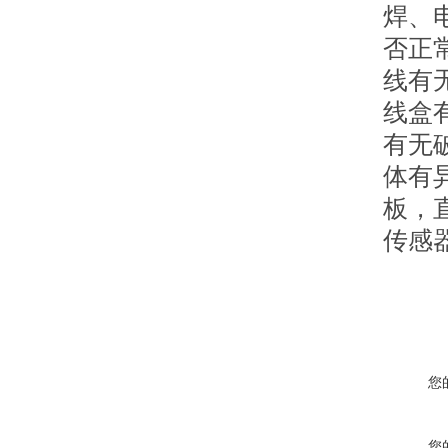
焊、
否正
线有
线盒
有无
体有
板，
传感
您
您