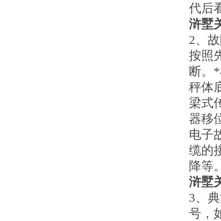
代后
浒墅
2、
按照
断。
秤体
梁式
器移
电子
缆的
降等
浒墅
3、
号，