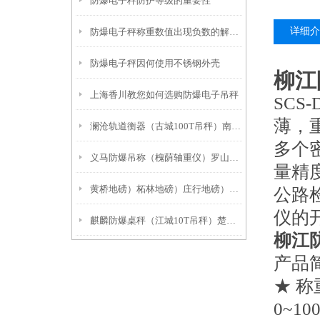
防爆电子秤防护等级的重要性
详细介
防爆电子秤称重数值出现负数的解决方法
防爆电子秤因何使用不锈钢外壳
柳江
上海香川教您如何选购防爆电子吊秤
SC
薄，
澜沧轨道衡器（古城100T吊秤）南华防爆电子吊秤）瑞丽10吨地磅
多个
义马防爆吊称（槐荫轴重仪）罗山防爆电子吊秤产品特点：
量精
黄桥地磅）柘林地磅）庄行地磅）崇明地磅）城桥地磅
公路
仪的
麒麟防爆桌秤（江城10T吊秤）楚雄电子隔爆秤）双江3吨地磅
柳江
产品
★ 称
0~100