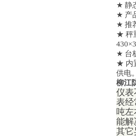
★ 静
★ 产
★ 推
★ 秤
430×
★ 台
★ 
供电
柳江
仪表
表经
吨左
能解
其它