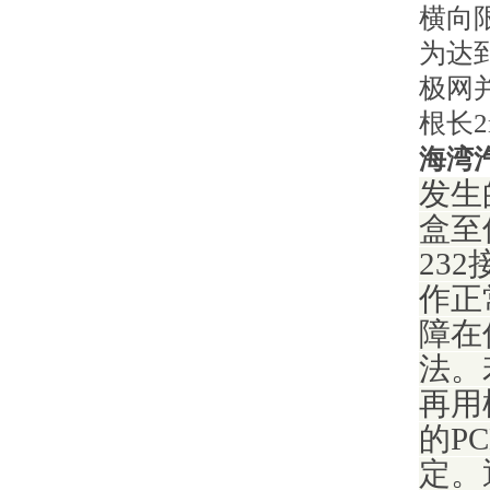
横向
为达
极网
根长
海湾
发生
盒至
23
作正
障在
法。
再用
的P
定。