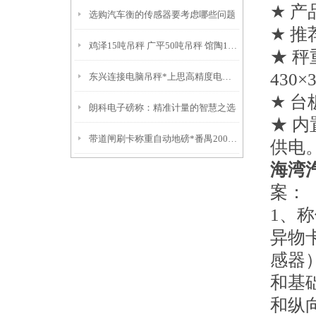
★ 产
选购汽车衡的传感器要考虑哪些问题
★ 推
鸡泽15吨吊秤 广平50吨吊秤 馆陶100吨吊秤 东城隔爆电子吊秤
★ 秤
430×
东兴连接电脑吊秤*上思高精度电子称*万秀防水称*城区电子称
★ 台
朗科电子磅称：精准计量的智慧之选
★ 
带道闸刷卡称重自动地磅*番禺200吨地磅*南沙1T地磅*乐东3T地磅
供电
海湾
案：
1、
异物
感器
和基
和纵