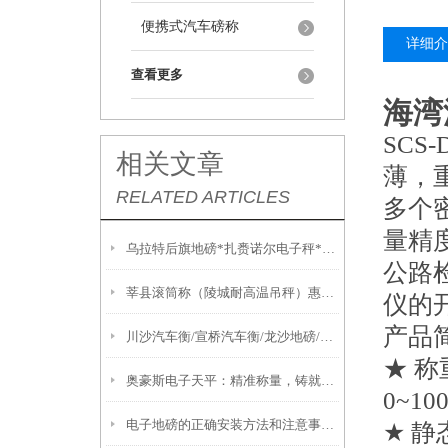
便携式汽车磅称
详细介
查看更多
海湾
SC
相关文章
薄，
RELATED ARTICLES
多个
量精
乌拉特后旗地磅*扎赉诺尔电子秤*隔爆电子叉车称
公路
莘县滚筒称（陵城耐高温吊秤）惠民移动汽车衡
仪的
产品
川沙汽车衡/宣桥汽车衡/龙沙地磅/泥城汽车衡/建华地磅维修
★ 称
奥豪斯电子天平：精准称量，铸就科学研究的基石
0~100
电子地磅的正确安装方法和注意事项说明
★ 静