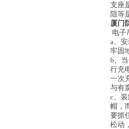
支座
阻等
厦门
电子
a、
牢固
b、
行充
一次
与有
c、
帽，
要抓
松动