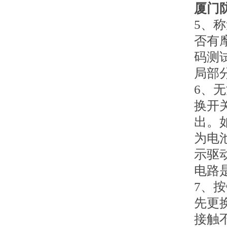
厦门
5、
否有
码测
局部
6、
换开
出。
为电
示驱
电路
7、
先更
接触