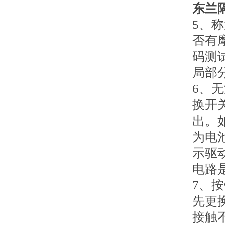
东兰
5、
否有
码测
局部
6、
换开
出。
为电
示驱
电路
7、
先更
接触