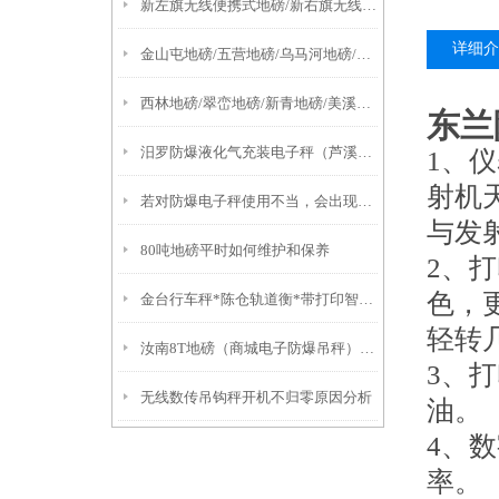
新左旗无线便携式地磅/新右旗无线便携式轴重仪.呼伦贝尔无线地磅性能优点
详细介
金山屯地磅/五营地磅/乌马河地磅/汤旺河地磅
西林地磅/翠峦地磅/新青地磅/美溪地磅/友好地磅
东兰
汨罗防爆液化气充装电子秤（芦溪200T吊秤）赣州隔爆称
1、
射机
若对防爆电子秤使用不当，会出现哪些问题？
与发
80吨地磅平时如何维护和保养
2、
色，
金台行车秤*陈仓轨道衡*带打印智能电子秤*眉县15吨吊秤
轻转
汝南8T地磅（商城电子防爆吊秤）驻马店电子轨道衡故障解决方案：
3、
无线数传吊钩秤开机不归零原因分析
油。
4、
率。