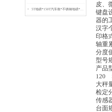
皮、
5T地磅*150T汽车衡*不锈钢地磅*高精度台秤
键盘
器的
汉字
印格
轴重
分度
型号
产品型号
120 
大秤量
检定分
传感器
台面