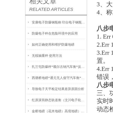
相关文章
3、
RELATED ARTICLES
4、
安康电子防爆钢瓶称 印台电子钢瓶秤 石嘴山C8控制仪表钢瓶秤
八步
防爆电子秤在危险环境中的应用
1. 
2.E
如何正确使用和维护防爆地磅
3.E
无线轴重秤 使用方法
置。
扎兰屯防爆秤*额尔古纳汽车衡*反应釜称重模块
4.E
错误
西塘桥地磅*通元无人值守汽车衡*新市防爆秤*太湖便携式地磅
八步
导致电子天平检定结果差异原因分析
三、
实时
红原滚筒静态轨道衡（汶川电子轮椅秤）大安20吨汽车衡
动态
金桥地磅（花木地磅）高境地磅）九里亭地磅产品性能：