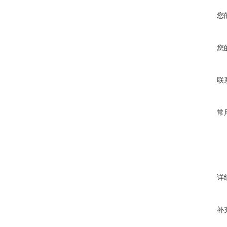
您
您
联
常
详
补