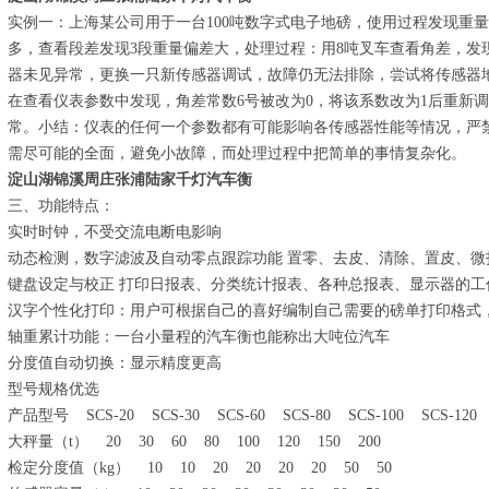
实例一：上海某公司用于一台100吨数字式电子地磅，使用过程发现重量
多，查看段差发现3段重量偏差大，处理过程：用8吨叉车查看角差，发
器未见异常，更换一只新传感器调试，故障仍无法排除，尝试将传感器地
在查看仪表参数中发现，角差常数6号被改为0，将该系数改为1后重新
常。小结：仪表的任何一个参数都有可能影响各传感器性能等情况，严
需尽可能的全面，避免小故障，而处理过程中把简单的事情复杂化。
淀山湖锦溪周庄张浦陆家千灯汽车衡
三、功能特点：
实时时钟，不受交流电断电影响
动态检测，数字滤波及自动零点跟踪功能 置零、去皮、清除、置皮、微
键盘设定与校正 打印日报表、分类统计报表、各种总报表、显示器的工
汉字个性化打印：用户可根据自己的喜好编制自己需要的磅单打印格式
轴重累计功能：一台小量程的汽车衡也能称出大吨位汽车
分度值自动切换：显示精度更高
型号规格优选
产品型号 SCS-20 SCS-30 SCS-60 SCS-80 SCS-100 SCS-120 S
大秤量（t） 20 30 60 80 100 120 150 200
检定分度值（kg） 10 10 20 20 20 20 50 50