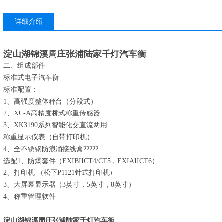
详细介绍
淀山湖锦溪周庄张浦陆家千灯汽车衡
二、组成部件
标准式电子汽车衡
标准配置：
1、高强度整体秤台（分段式）
2、XC-A高精度桥式称重传感器
3、XK3190系列智能化交直流两用
称重显示仪表（自带打印机）
4、全不锈钢防浪涌接线盒?????
选配1、防爆套件（EXIBIICT4/CT5，EXIAIICT6）
2、打印机 （松下P1121针式打印机）
3、大屏幕显示器（3英寸，5英寸，8英寸）
4、称重管理软件
淀山湖锦溪周庄张浦陆家千灯汽车衡