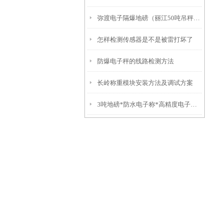
弥渡电子隔爆地磅（丽江50吨吊秤）福贡10吨汽车衡）红塔挂钩称
怎样检测传感器是不是被雷打坏了
防爆电子秤的线路检测方法
长岭称重模块安装方法及调试方案
3吨地磅*防水电子称*高精度电子称*不锈钢叉车秤