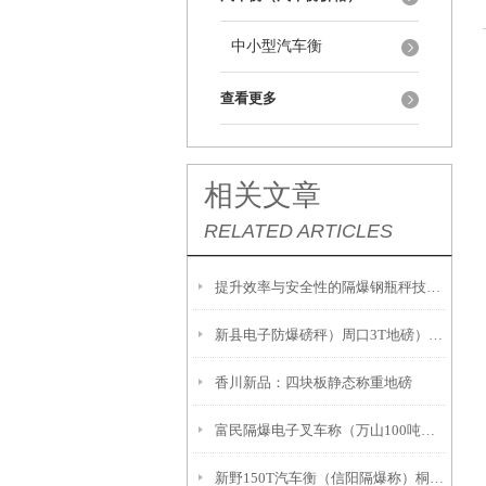
中小型汽车衡
查看更多
相关文章
RELATED ARTICLES
提升效率与安全性的隔爆钢瓶秤技术解析
新县电子防爆磅秤）周口3T地磅）息县隔爆桌秤注意事項:
香川新品：四块板静态称重地磅
富民隔爆电子叉车称（万山100吨吊秤）册亨2吨地磅
新野150T汽车衡（信阳隔爆称）桐柏20吨汽车衡故障维修解决方案：