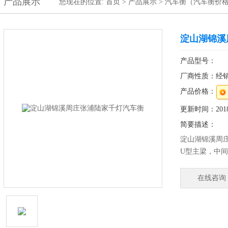
产品展示
您现在的位置:
首页
>
产品展示
>
汽车衡（汽车衡价
淀山湖锦溪
产品型号：
厂商性质：经
产品价格：
更新时间：2018-
简要描述：
淀山湖锦溪周
U型主梁，中
安全适合20英
接线盒内置，
在线咨询
采用U形冷弯型
平板精工焊接
结构紧固耐用