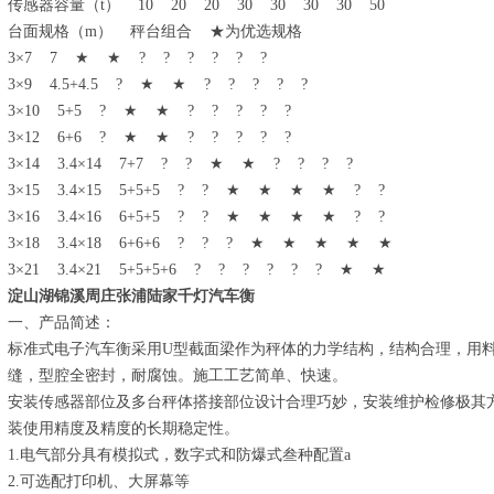
传感器容量（t） 10 20 20 30 30 30 30 50
台面规格（m） 秤台组合 ★为优选规格
3×7 7 ★ ★ ? ? ? ? ? ?
3×9 4.5+4.5 ? ★ ★ ? ? ? ? ?
3×10 5+5 ? ★ ★ ? ? ? ? ?
3×12 6+6 ? ★ ★ ? ? ? ? ?
3×14 3.4×14 7+7 ? ? ★ ★ ? ? ? ?
3×15 3.4×15 5+5+5 ? ? ★ ★ ★ ★ ? ?
3×16 3.4×16 6+5+5 ? ? ★ ★ ★ ★ ? ?
3×18 3.4×18 6+6+6 ? ? ? ★ ★ ★ ★ ★
3×21 3.4×21 5+5+5+6 ? ? ? ? ? ? ★ ★
淀山湖锦溪周庄张浦陆家千灯汽车衡
一、产品简述：
标准式电子汽车衡采用U型截面梁作为秤体的力学结构，结构合理，用
缝，型腔全密封，耐腐蚀。施工工艺简单、快速。
安装传感器部位及多台秤体搭接部位设计合理巧妙，安装维护检修极其
装使用精度及精度的长期稳定性。
1.电气部分具有模拟式，数字式和防爆式叁种配置a
2.可选配打印机、大屏幕等