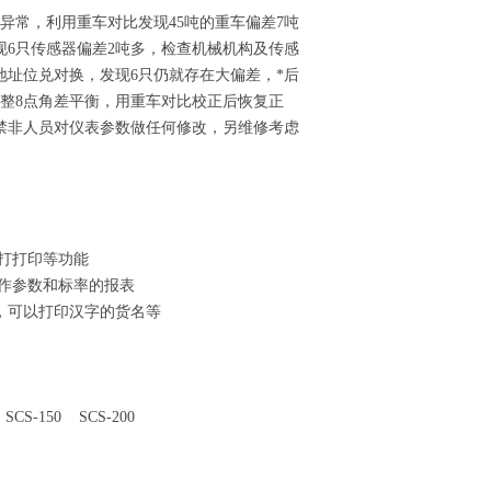
异常，利用重车对比发现45吨的重车偏差7吨
现6只传感器偏差2吨多，检查机械机构及传感
址位兑对换，发现6只仍就存在大偏差，*后
调整8点角差平衡，用重车对比校正后恢复正
禁非人员对仪表参数做任何修改，另维修考虑
打打印等功能
作参数和标率的报表
，可以打印汉字的货名等
CS-150 SCS-200