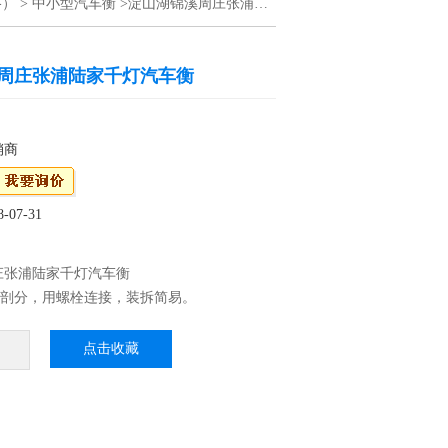
格）
>
中小型汽车衡
>淀山湖锦溪周庄张浦陆家千灯汽车衡
周庄张浦陆家千灯汽车衡
销商
07-31
庄张浦陆家千灯汽车衡
间剖分，用螺栓连接，装拆简易。
尺、40英尺，高柜或开顶集装箱运输。
美观大方；
点击收藏
钢组焊,秤体强度高；
；
，表面经喷砂烤漆处理，抗腐性强。