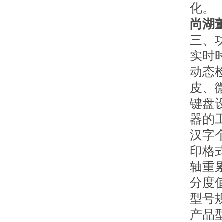
化。
尚湖
三、
实时
动态
皮、
键盘
器的
汉字
印格
轴重
分度
型号
产品型号