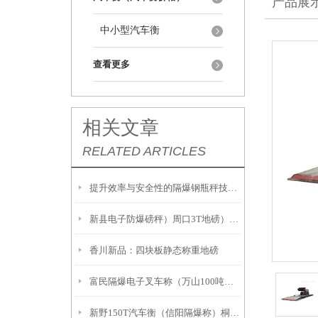
产品展
中小型汽车衡
查看更多
相关文章
RELATED ARTICLES
提升效率与安全性的隔爆钢瓶秤技术解析
新县电子防爆磅秤）周口3T地磅）息县隔爆桌秤注意事項:
香川新品：四块板静态称重地磅
富民隔爆电子叉车称（万山100吨吊秤）册亨2吨地磅
新野150T汽车衡（信阳隔爆称）桐柏20吨汽车衡故障维修解决方案：