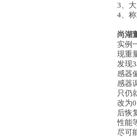
3、
4、
尚湖
实例
现重
发现
感器
感器
只仍
改为
后恢
性能
尽可