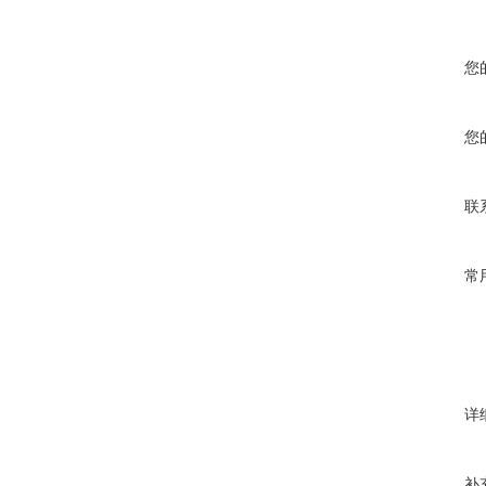
您
您
联
常
详
补