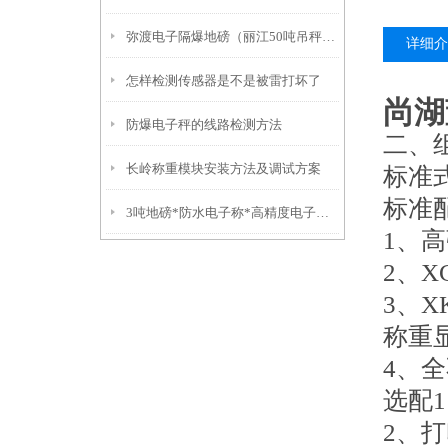
弥渡电子隔爆地磅（丽江50吨吊秤）福贡10吨汽车衡）红塔挂钩称
详细介
怎样检测传感器是不是被雷打坏了
尚湖
防爆电子秤的线路检测方法
二、
长岭称重模块安装方法及调试方案
标准
标准
3吨地磅*防水电子称*高精度电子称*不锈钢叉车秤
1、
2、
3、X
称重
4、全
选配1
2、打