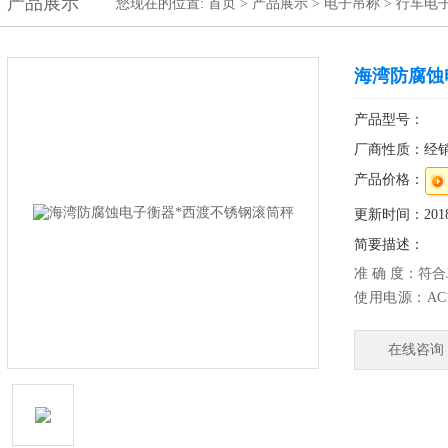
产品展示
您现在的位置:
首页
>
产品展示
>
电子吊称
>
行车电
海湾防腐蚀
产品型号：
厂商性质：经
产品价格：
更新时间：2018-
简要描述：
准 确 度：符合J
使用电源：AC18
免维护蓄电池
防水等级：IP6
在线咨询
超载范围：125%
大称量：30kg --
海湾防腐蚀电