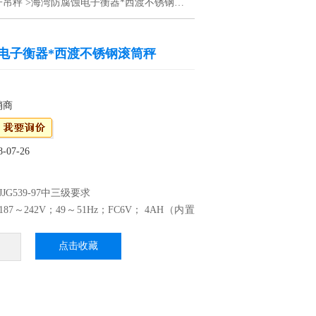
子吊秤
>海湾防腐蚀电子衡器*西渡不锈钢滚筒秤
电子衡器*西渡不锈钢滚筒秤
销商
07-26
JG539-97中三级要求
7～242V；49～51Hz；FC6V； 4AH（内置
）
8
点击收藏
F.S. 有效超载范围：100%F.S.+2F
1000kg；分 度 值：0.001kg—0.05kg。
子衡器*西渡不锈钢滚筒秤