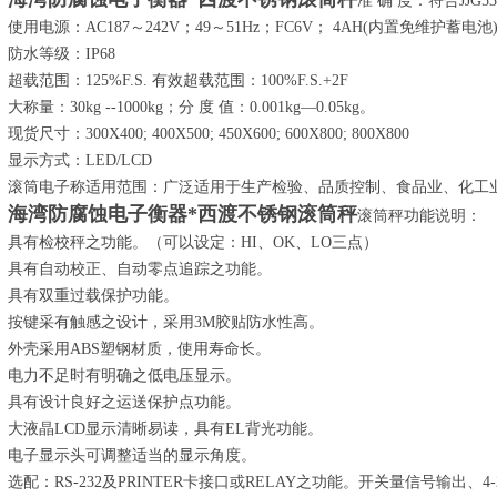
准 确 度：符合JJG5
使用电源：AC187～242V；49～51Hz；FC6V； 4AH(内置免维护蓄电池
防水等级：IP68
超载范围：125%F.S. 有效超载范围：100%F.S.+2F
大称量：30kg --1000kg；分 度 值：0.001kg—0.05kg。
现货尺寸：300X400; 400X500; 450X600; 600X800; 800X800
显示方式：LED/LCD
滚筒电子称适用范围：广泛适用于生产检验、品质控制、食品业、化工
海湾防腐蚀电子衡器*西渡不锈钢滚筒秤
滚筒秤功能说明：
具有检校秤之功能。（可以设定：HI、OK、LO三点）
具有自动校正、自动零点追踪之功能。
具有双重过载保护功能。
按键采有触感之设计，采用3M胶贴防水性高。
外壳采用ABS塑钢材质，使用寿命长。
电力不足时有明确之低电压显示。
具有设计良好之运送保护点功能。
大液晶LCD显示清晰易读，具有EL背光功能。
电子显示头可调整适当的显示角度。
选配：RS-232及PRINTER卡接口或RELAY之功能。开关量信号输出、4