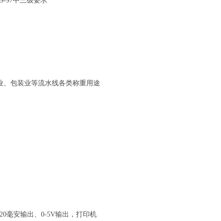
39-97中三级要求
)
业、包装业等流水线各类称重用途
-20毫安输出、0-5V输出，打印机