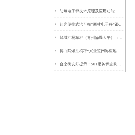
防爆电子秤技术原理及应用功能
红岗便携式汽车衡*西林电子秤*逊克电子汽车衡*便携式地磅
峄城油桶车秤（青州隔爆天平）五莲防爆电子衡器功能特点
博白隔爆油桶秤*兴业道闸称重地磅*良庆50吨吊秤*邕宁1吨吊秤
台之衡友好提示：50T吊钩秤选购指南