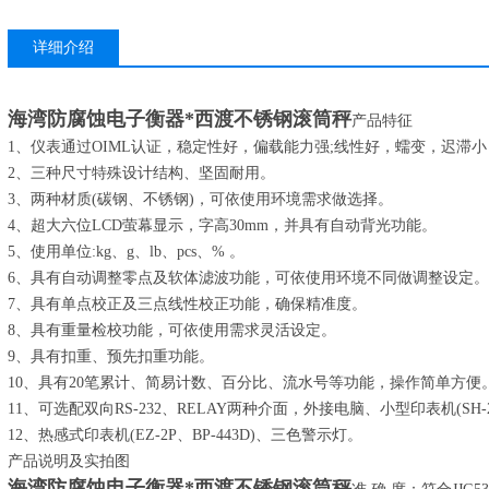
详细介绍
海湾防腐蚀电子衡器*西渡不锈钢滚筒秤
产品特征
1、仪表通过OIML认证，稳定性好，偏载能力强;线性好，蠕变，迟滞
2、三种尺寸特殊设计结构、坚固耐用。
3、两种材质(碳钢、不锈钢)，可依使用环境需求做选择。
4、超大六位LCD萤幕显示，字高30mm，并具有自动背光功能。
5、使用单位:kg、g、lb、pcs、% 。
6、具有自动调整零点及软体滤波功能，可依使用环境不同做调整设定。
7、具有单点校正及三点线性校正功能，确保精准度。
8、具有重量检校功能，可依使用需求灵活设定。
9、具有扣重、预先扣重功能。
10、具有20笔累计、简易计数、百分比、流水号等功能，操作简单方便
11、可选配双向RS-232、RELAY两种介面，外接电脑、小型印表机(SH-2
12、热感式印表机(EZ-2P、BP-443D)、三色警示灯。
产品说明及实拍图
海湾防腐蚀电子衡器*西渡不锈钢滚筒秤