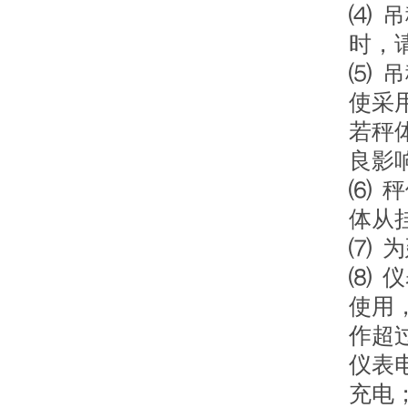
⑷ 
时，
⑸ 
使采
若秤
良影
⑹ 
体从
⑺ 
⑻ 
使用
作超
仪表
充电