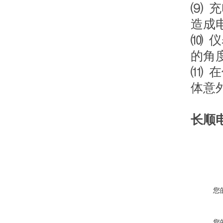
⑼ 
造成
⑽ 
的角
⑾ 
体意
长顺
您
您